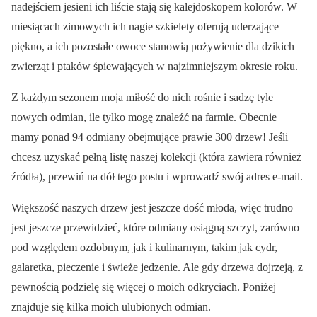
nadejściem jesieni ich liście stają się kalejdoskopem kolorów. W
miesiącach zimowych ich nagie szkielety oferują uderzające
piękno, a ich pozostałe owoce stanowią pożywienie dla dzikich
zwierząt i ptaków śpiewających w najzimniejszym okresie roku.
Z każdym sezonem moja miłość do nich rośnie i sadzę tyle
nowych odmian, ile tylko mogę znaleźć na farmie. Obecnie
mamy ponad 94 odmiany obejmujące prawie 300 drzew! Jeśli
chcesz uzyskać pełną listę naszej kolekcji (która zawiera również
źródła), przewiń na dół tego postu i wprowadź swój adres e-mail.
Większość naszych drzew jest jeszcze dość młoda, więc trudno
jest jeszcze przewidzieć, które odmiany osiągną szczyt, zarówno
pod względem ozdobnym, jak i kulinarnym, takim jak cydr,
galaretka, pieczenie i świeże jedzenie. Ale gdy drzewa dojrzeją, z
pewnością podzielę się więcej o moich odkryciach. Poniżej
znajduje się kilka moich ulubionych odmian.