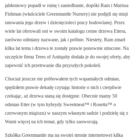
jabłoniowy popadł w ruinę i zaniedbanie, dopóki Ram i Marissa
Fishman (właściciele Greenmantle Nursery) nie podjęli się misji
ratowania jego drzew i dziesięcioleci pracy hodowlanej. Przez
wiele lat oferowali oni w swoim katalogu cenne drzewa Ettera,
zarówno odmiany nazwane, jak i próbne. Niestety, Ram zmarł
kilka lat temu i drzewa te zostały prawie ponownie utracone. Na
szczęście firma Trees of Antiquity dodała je do swojej oferty, aby
zapewnić ich przetrwanie dla przyszłych pokoleń.
Chociaż jeszcze nie próbowałem tych wspaniałych odmian,
spędziłem prawie dekadę czytając historie o nich i cierpliwie
czekając, aż drzewa staną się dostępne. Obecnie mamy 50
odmian Etter (w tym hybrydy Sweetmeat™ i Rosetta™ o
czerwonym miąższu) w naszym własnym sadzie i podzielę się z
Wami więcej na ich temat, gdy tylko zaowocują.
Szkółka Greenmantle ma na swojej stronie internetowej kilka