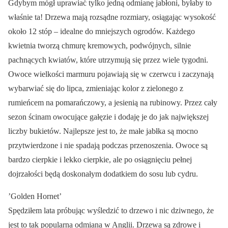
Gdybym mógł uprawiać tylko jedną odmianę jabłoni, byłaby to
właśnie ta! Drzewa mają rozsądne rozmiary, osiągając wysokość
około 12 stóp – idealne do mniejszych ogrodów. Każdego
kwietnia tworzą chmurę kremowych, podwójnych, silnie
pachnących kwiatów, które utrzymują się przez wiele tygodni.
Owoce wielkości marmuru pojawiają się w czerwcu i zaczynają
wybarwiać się do lipca, zmieniając kolor z zielonego z
rumieńcem na pomarańczowy, a jesienią na rubinowy. Przez cały
sezon ścinam owocujące gałęzie i dodaję je do jak największej
liczby bukietów. Najlepsze jest to, że małe jabłka są mocno
przytwierdzone i nie spadają podczas przenoszenia. Owoce są
bardzo cierpkie i lekko cierpkie, ale po osiągnięciu pełnej
dojrzałości będą doskonałym dodatkiem do sosu lub cydru.
’Golden Hornet’
Spędziłem lata próbując wyśledzić to drzewo i nic dziwnego, że
jest to tak popularna odmiana w Anglii. Drzewa są zdrowe i