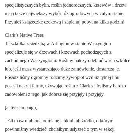
specjalistycznych bylin, roślin jednorocznych, krzewów i drzew,
mają także największy wybór róż ogrodowych w całym stanie.
Przynieś książeczkę czekową i zaplanuj pobyt na kilka godzin!
Clark’s Native Trees
Ta szkółka z siedzibą w Arlington w stanie Waszyngton
specjalizuje się w drzewach i krzewach pochodzących z
zachodniego Waszyngtonu. Rośliny należy odebrać w ich szkółce
lub, jeśli masz wystarczająco duże zamówienie, dostarczą je.
Posadziliśmy ogromny rodzimy żywopłot wzdłuż tylnej linii
posesji naszej farmy, używając roślin z Clark’s i byliśmy bardzo
zadowoleni z tego, jak dobrze się przyjęły i przyjęły.
[activecampaign]
Jeśli masz ulubioną odmianę jabłoni lub źródło, o którym
powinniśmy wiedzieć, chciałbym usłyszeć o tym w sekcji