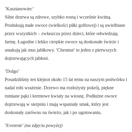
’Kasztanowiec’
Silne drzewa są zdrowe, szybko rosną i wcześnie kwitną.
Produkują małe owoce (wielkości piłki golfowej) i są uwielbiane
przez wszystkich – zwłaszcza przez dzieci, które odwiedzają
farmę. Łagodne i lekko cierpkie owoce są doskonałe świeże i
smakują jak mus jabłkowy. 'Chestnut’ to jeden z pierwszych
dojrzewających jabłoni.
’Dolgo’
Posadziliśmy ten klejnot około 15 lat temu na naszym podwórku i
nadal robi wrażenie. Drzewo ma rozłożysty pokrój, piękne
rumiane pąki i kremowe kwiaty na wiosnę. Podłużne owoce
dojrzewają w sierpniu i mają wspaniały smak, który jest
doskonały zarówno na świeżo, jak i po ugotowaniu.
’Evereste’
(na zdjęciu powyżej)