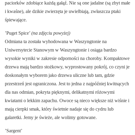
paciorków zdobiące każdą gałąź. Nie są one jadalne (są zbyt małe
i kwaśne), ale dzikie zwierzęta je uwielbiają, zwłaszcza ptaki
śpiewające.
’Puget Spice’
(na zdjęciu powyżej)
Odmiana ta została wyhodowana w Waszyngtonie na
Uniwersytecie Stanowym w Waszyngtonie i osiąga bardzo
wysokie wyniki w zakresie odporności na choroby. Kompaktowe
drzewa mają bardzo stożkowy, wyprostowany pokrój, co czyni je
doskonałym wyborem jako drzewa uliczne lub tam, gdzie
przestrzeń jest ograniczona. Jest to jedna z najpóźniej kwitnących
dla nas odmian, pokryta pięknymi, delikatnymi różowymi
kwiatami o lekkim zapachu. Owoce są nieco większe niż wiśnie i
mają cierpki smak, który świetnie nadaje się do cydru lub
galaretki. Jemy je świeże, ale wolimy gotowane.
’Sargent’