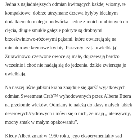
Jedna z najładniejszych odmian kwitnących każdej wiosny, te
kompaktowe, dobrze utrzymane drzewa byłyby idealnym
dodatkiem do małego podwórka. Jedne z moich ulubionych do
cięcia, długie smukłe gałęzie pokryte są drobnymi
brzoskwiniowo-różowymi pąkami, które otwierają się na
miniaturowe kremowe kwiaty. Pszczoły też ją uwielbiają!
Żurawinowo-czerwone owoce są małe, dojrzewają bardzo
wcześnie i choć nie nadają się do jedzenia, dzikie zwierzęta je
uwielbiają.
Na naszej liście jabłoni kraba znajduje się garść wyjątkowych
odmian Sweetmeat Crab™ wyhodowanych przez Alberta Ettera
na przełomie wieków. Odmiany te należą do klasy małych jabłek
deserowych/cydrowych i mówi się o nich, że mają „intensywny,
mocny smak w małym opakowaniu”.
Kiedy Albert zmarł w 1950 roku, jego eksperymentalny sad