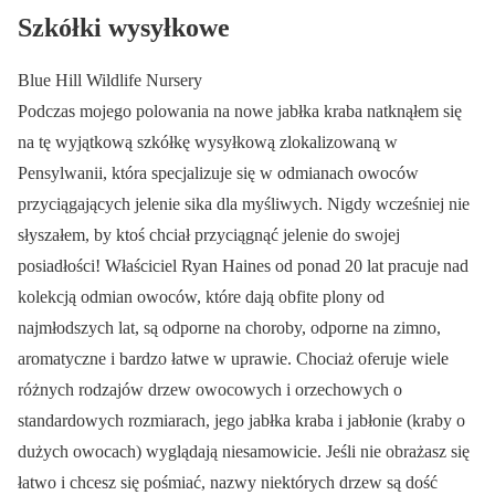
Szkółki wysyłkowe
Blue Hill Wildlife Nursery
Podczas mojego polowania na nowe jabłka kraba natknąłem się
na tę wyjątkową szkółkę wysyłkową zlokalizowaną w
Pensylwanii, która specjalizuje się w odmianach owoców
przyciągających jelenie sika dla myśliwych. Nigdy wcześniej nie
słyszałem, by ktoś chciał przyciągnąć jelenie do swojej
posiadłości! Właściciel Ryan Haines od ponad 20 lat pracuje nad
kolekcją odmian owoców, które dają obfite plony od
najmłodszych lat, są odporne na choroby, odporne na zimno,
aromatyczne i bardzo łatwe w uprawie. Chociaż oferuje wiele
różnych rodzajów drzew owocowych i orzechowych o
standardowych rozmiarach, jego jabłka kraba i jabłonie (kraby o
dużych owocach) wyglądają niesamowicie. Jeśli nie obrażasz się
łatwo i chcesz się pośmiać, nazwy niektórych drzew są dość