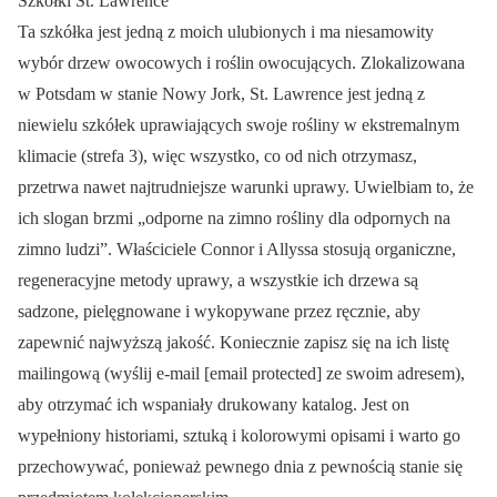
Szkółki St. Lawrence
Ta szkółka jest jedną z moich ulubionych i ma niesamowity
wybór drzew owocowych i roślin owocujących. Zlokalizowana
w Potsdam w stanie Nowy Jork, St. Lawrence jest jedną z
niewielu szkółek uprawiających swoje rośliny w ekstremalnym
klimacie (strefa 3), więc wszystko, co od nich otrzymasz,
przetrwa nawet najtrudniejsze warunki uprawy. Uwielbiam to, że
ich slogan brzmi „odporne na zimno rośliny dla odpornych na
zimno ludzi”. Właściciele Connor i Allyssa stosują organiczne,
regeneracyjne metody uprawy, a wszystkie ich drzewa są
sadzone, pielęgnowane i wykopywane przez ręcznie, aby
zapewnić najwyższą jakość. Koniecznie zapisz się na ich listę
mailingową (wyślij e-mail [email protected] ze swoim adresem),
aby otrzymać ich wspaniały drukowany katalog. Jest on
wypełniony historiami, sztuką i kolorowymi opisami i warto go
przechowywać, ponieważ pewnego dnia z pewnością stanie się