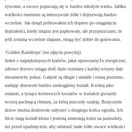
żywotne, a owoce pojawiają się w bardzo młodym wieku. Jabłka
wielkości marmuru są intensywnie żółte i dojrzewają bardzo
wcześnie. Jak dotąd próbowałem ich dopiero po osiągnięciu
dojrzałości, kiedy miąższ jest papkowaty, ale przypuszczam, że
jeśli zostaną wcześnie złapane, mogą być dobre do gotowania.
’Golden Raindrops’
(na zdjęciu powyżej)
Jeden z najpiękniejszych krabów, jakie uprawiamyTo energiczne,
zdrowe drzewo osiąga dość duże rozmiary i każdej wiosny daje
niesamowity pokaz. Gałęzie są długie i smukłe i rosną poziomo,
nadając drzewom bardzo zaokrąglony kształt. Kwitną jako
ostatnie, a tysiące kremowych kwiatów w kształcie gwiazdy
tworzą pachnącą chmurę, za którą pszczoły szaleją. Brzęczenie
drzew można dosłownie usłyszeć z drugiego końca ogrodu. Ich
liście mają kształt klonu i jesienią zmieniają kolor na jasnozłoty,
tuż przed opadnięciem, aby odsłonić małe żółte owoce wielkości