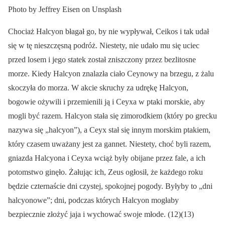
Photo by Jeffrey Eisen on Unsplash
Chociaż Halcyon błagał go, by nie wypływał, Ceikos i tak udał
się w tę nieszczęsną podróż. Niestety, nie udało mu się uciec
przed losem i jego statek został zniszczony przez bezlitosne
morze. Kiedy Halcyon znalazła ciało Ceynowy na brzegu, z żalu
skoczyła do morza. W akcie skruchy za udrękę Halcyon,
bogowie ożywili i przemienili ją i Ceyxa w ptaki morskie, aby
mogli być razem. Halcyon stała się zimorodkiem (który po grecku
nazywa się „halcyon”), a Ceyx stał się innym morskim ptakiem,
który czasem uważany jest za gannet. Niestety, choć byli razem,
gniazda Halcyona i Ceyxa wciąż były obijane przez fale, a ich
potomstwo ginęło. Żałując ich, Zeus ogłosił, że każdego roku
będzie czternaście dni czystej, spokojnej pogody. Byłyby to „dni
halcyonowe”; dni, podczas których Halcyon mogłaby
bezpiecznie złożyć jaja i wychować swoje młode. (12)(13)