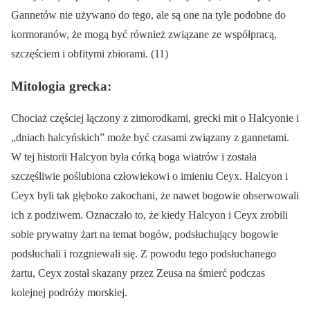
Gannetów nie używano do tego, ale są one na tyle podobne do
kormoranów, że mogą być również związane ze współpracą,
szczęściem i obfitymi zbiorami. (11)
Mitologia grecka:
Chociaż częściej łączony z zimorodkami, grecki mit o Halcyonie i
„dniach halcyńskich” może być czasami związany z gannetami.
W tej historii Halcyon była córką boga wiatrów i została
szczęśliwie poślubiona człowiekowi o imieniu Ceyx. Halcyon i
Ceyx byli tak głęboko zakochani, że nawet bogowie obserwowali
ich z podziwem. Oznaczało to, że kiedy Halcyon i Ceyx zrobili
sobie prywatny żart na temat bogów, podsłuchujący bogowie
podsłuchali i rozgniewali się. Z powodu tego podsłuchanego
żartu, Ceyx został skazany przez Zeusa na śmierć podczas
kolejnej podróży morskiej.