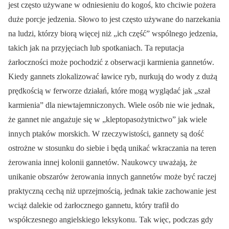
jest często używane w odniesieniu do kogoś, kto chciwie pożera
duże porcje jedzenia. Słowo to jest często używane do narzekania
na ludzi, którzy biorą więcej niż „ich część” wspólnego jedzenia,
takich jak na przyjęciach lub spotkaniach. Ta reputacja
żarłoczności może pochodzić z obserwacji karmienia gannetów.
Kiedy gannets zlokalizować ławice ryb, nurkują do wody z dużą
prędkością w ferworze działań, które mogą wyglądać jak „szał
karmienia” dla niewtajemniczonych. Wiele osób nie wie jednak,
że gannet nie angażuje się w „kleptopasożytnictwo” jak wiele
innych ptaków morskich. W rzeczywistości, gannety są dość
ostrożne w stosunku do siebie i będą unikać wkraczania na teren
żerowania innej kolonii gannetów. Naukowcy uważają, że
unikanie obszarów żerowania innych gannetów może być raczej
praktyczną cechą niż uprzejmością, jednak takie zachowanie jest
wciąż dalekie od żarłocznego gannetu, który trafił do
współczesnego angielskiego leksykonu. Tak więc, podczas gdy