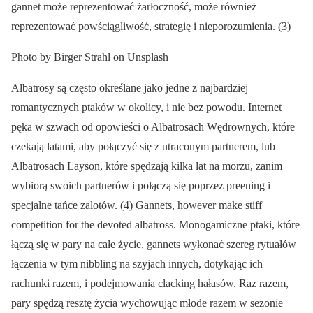
gannet może reprezentować żarłoczność, może również
reprezentować powściągliwość, strategię i nieporozumienia. (3)
Photo by Birger Strahl on Unsplash
Albatrosy są często określane jako jedne z najbardziej
romantycznych ptaków w okolicy, i nie bez powodu. Internet
pęka w szwach od opowieści o Albatrosach Wędrownych, które
czekają latami, aby połączyć się z utraconym partnerem, lub
Albatrosach Layson, które spędzają kilka lat na morzu, zanim
wybiorą swoich partnerów i połączą się poprzez preening i
specjalne tańce zalotów. (4) Gannets, however make stiff
competition for the devoted albatross. Monogamiczne ptaki, które
łączą się w pary na całe życie, gannets wykonać szereg rytuałów
łączenia w tym nibbling na szyjach innych, dotykając ich
rachunki razem, i podejmowania clacking hałasów. Raz razem,
pary spędzą resztę życia wychowując młode razem w sezonie