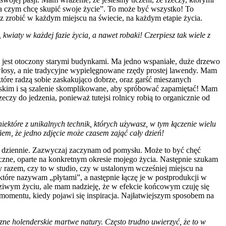
o, na czym chcę skupić swoje życie”. To może być wszystko! To
esz zrobić w każdym miejscu na świecie, na każdym etapie życia.
kwiaty w każdej fazie życia, a nawet robaki! Czerpiesz tak wiele z
i jest otoczony starymi budynkami. Ma jedno wspaniałe, duże drzewo
e włosy, a nie tradycyjne wypielęgnowane rzędy prostej lawendy. Mam
które radzą sobie zaskakująco dobrze, oraz garść mieszanych
uskim i są szalenie skomplikowane, aby spróbować zapamiętać! Mam
eczy do jedzenia, ponieważ tutejsi rolnicy robią to organicznie od
iektóre z unikalnych technik, których używasz, w tym łączenie wielu
em, że jedno zdjęcie może czasem zająć cały dzień!
e dziennie. Zazwyczaj zaczynam od pomysłu. Może to być chęć
iczne, oparte na konkretnym okresie mojego życia. Następnie szukam
 razem, czy to w studio, czy w ustalonym wcześniej miejscu na
tóre nazywam „płytami”, a następnie łączę je w postprodukcji w
ziwym życiu, ale mam nadzieję, że w efekcie końcowym czuję się
o momentu, kiedy pojawi się inspiracja. Najłatwiejszym sposobem na
czne holenderskie martwe natury. Często trudno uwierzyć, że to w