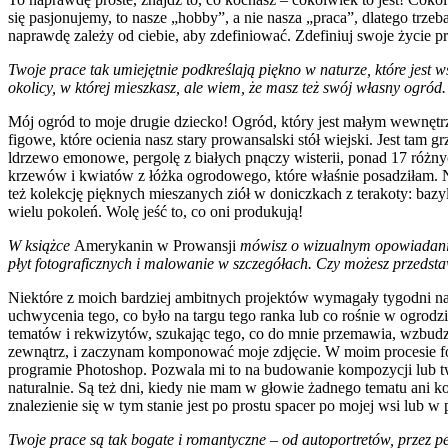
się pasjonujemy, to nasze „hobby”, a nie nasza „praca”, dlatego trze
naprawdę zależy od ciebie, aby zdefiniować. Zdefiniuj swoje życie pr
Twoje prace tak umiejętnie podkreślają piękno w naturze, które jest 
okolicy, w której mieszkasz, ale wiem, że masz też swój własny ogród
Mój ogród to moje drugie dziecko! Ogród, który jest małym wewnętrz
figowe, które ocienia nasz stary prowansalski stół wiejski. Jest tam
ldrzewo emonowe, pergolę z białych pnączy wisterii, ponad 17 różnyc
krzewów i kwiatów z łóżka ogrodowego, które właśnie posadziłam. 
też kolekcję pięknych mieszanych ziół w doniczkach z terakoty: bazyl
wielu pokoleń. Wolę jeść to, co oni produkują!
W książce
Amerykanin w Prowansji
mówisz o wizualnym opowiadaniu h
płyt fotograficznych i malowanie w szczegółach. Czy możesz przedsta
Niektóre z moich bardziej ambitnych projektów wymagały tygodni na
uchwycenia tego, co było na targu tego ranka lub co rośnie w ogrodz
tematów i rekwizytów, szukając tego, co do mnie przemawia, wzbudza
zewnątrz, i zaczynam komponować moje zdjęcie. W moim procesie foto
programie Photoshop. Pozwala mi to na budowanie kompozycji lub tw
naturalnie. Są też dni, kiedy nie mam w głowie żadnego tematu ani k
znalezienie się w tym stanie jest po prostu spacer po mojej wsi lub w 
Twoje prace są tak bogate i romantyczne – od autoportretów, przez pe