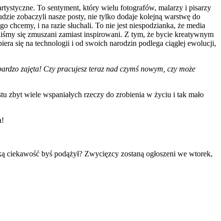
rtystyczne. To sentyment, który wielu fotografów, malarzy i pisarzy
dzie zobaczyli nasze posty, nie tylko dodaje kolejną warstwę do
o chcemy, i na razie słuchali. To nie jest niespodzianka, że media
liśmy się zmuszani zamiast inspirowani. Z tym, że bycie kreatywnym
era się na technologii i od swoich narodzin podlega ciągłej ewolucji,
bardzo zajęta! Czy pracujesz teraz nad czymś nowym, czy może
tu zbyt wiele wspaniałych rzeczy do zrobienia w życiu i tak mało
a!
aką ciekawość byś podążył? Zwycięzcy zostaną ogłoszeni we wtorek,