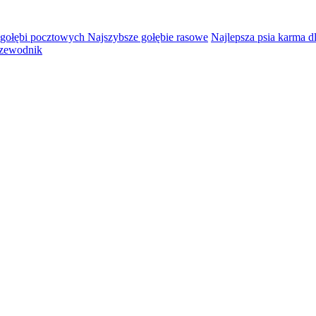
 gołębi pocztowych Najszybsze gołębie rasowe
Najlepsza psia karma d
rzewodnik