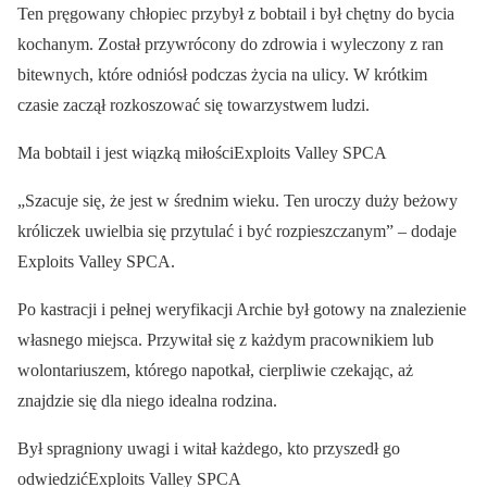
Ten pręgowany chłopiec przybył z bobtail i był chętny do bycia
kochanym. Został przywrócony do zdrowia i wyleczony z ran
bitewnych, które odniósł podczas życia na ulicy. W krótkim
czasie zaczął rozkoszować się towarzystwem ludzi.
Ma bobtail i jest wiązką miłościExploits Valley SPCA
„Szacuje się, że jest w średnim wieku. Ten uroczy duży beżowy
króliczek uwielbia się przytulać i być rozpieszczanym” – dodaje
Exploits Valley SPCA.
Po kastracji i pełnej weryfikacji Archie był gotowy na znalezienie
własnego miejsca. Przywitał się z każdym pracownikiem lub
wolontariuszem, którego napotkał, cierpliwie czekając, aż
znajdzie się dla niego idealna rodzina.
Był spragniony uwagi i witał każdego, kto przyszedł go
odwiedzićExploits Valley SPCA