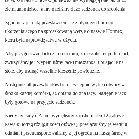
tacek zamiast doniczek, ponieważ nie wymagają one tak dużo
ziemi ani miejsca, a my mieliśmy dużo sadzonek do zrobienia.
Zgodnie z jej radą przestawiłem się z płynnego hormonu
ukorzeniającego na sproszkowaną wersję o nazwie Hormex,
która była naprawdę łatwa w użyciu.
Aby przygotować tacki z komórkami, zmieszaliśmy perlit i torf,
zwilżyliśmy je i wypełniliśmy tacki mieszanką, ubijając je na
stole, aby usunąć wszelkie kieszenie powietrzne.
Następnie Jill przeszła ołówkiem i wstępnie wybiła otwory w
środku każdej komórki, aż dotarła do dna tacy. Następnie tacki
były gotowe na przyjęcie sadzonek.
Kiedy byliśmy u Anne, wycięliśmy z roślin około 12-calowe
kawałki łodyg róż (grubości ołówka), powiązaliśmy je według
odmian i przetransportowaliśmy z jej ogrodu na naszą farmę w