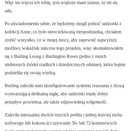
Więc im więcej ich robię, tym większe mam szanse, że mi się
uda.
Po uświadomieniu sobie, że będziemy mogli pobrać sadzonki z
kolekcji Anne, co było nieoczekiwaną niespodzianką, chciałem
zrobić wszystko, co w mojej mocy, aby zapewnić najwyższy
możliwy wskaźnik sukcesu tego projektu, więc skontaktowałem
się z Burling Leong z Burlington Roses (jedno z moich
ulubionych źródeł rzadkich i dziedzicznych odmian), która hojnie
podzieliła się swoją wiedzą.
Burling zaleciła nam skonfigurowanie systemu zraszania z dyszą
wytwarzającą delikatną mgłę, aby sadzonki miały dobry
przepływ powietrza, ale także odpowiednią wilgotność.
Zaleciła mieszankę dwóch trzecich perlitu i jednej trzeciej mchu
torfowego lub kokosu.ir i używanie 50- lub 72-komorowych