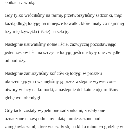
słoikach z wodą.
Gdy tylko wróciliśmy na farmę, przetworzyliśmy sadzonki, tnąc
każdą długą łodygę na mniejsze kawałki, które miały co najmniej
trzy międzywęźla (liście) na sekcję.
Następnie usuwaliśmy dolne liście, zazwyczaj pozostawiając
jeden zestaw liści na szczycie łodygi, jeśli nie były one zwiędłe
od podróży.
Następnie zanurzyliśmy końcówkę łodygi w proszku
ukorzeniającym i wsunęliśmy ją przez wstępnie wywiercone
otwory w tacy na komórki, a następnie delikatnie ujędrniliśmy
glebę wokół łodygi.
Gdy tacki zostały wypełnione sadzonkami, zostały one
oznaczone nazwą odmiany i datą i umieszczone pod
zamgławiaczami, które włączały się na kilka minut co godzinę w