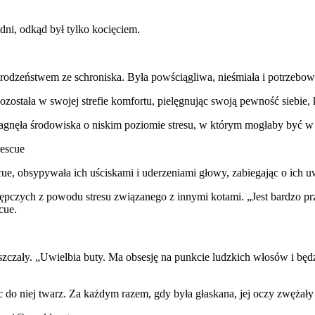
dni, odkąd był tylko kocięciem.
rodzeństwem ze schroniska. Była powściągliwa, nieśmiała i potrzebował
została w swojej strefie komfortu, pielęgnując swoją pewność siebie, 
gnęła środowiska o niskim poziomie stresu, w którym mogłaby być w
rescue
ue, obsypywała ich uściskami i uderzeniami głowy, zabiegając o ich u
pczych z powodu stresu związanego z innymi kotami. „Jest bardzo prz
cue.
zczały. „Uwielbia buty. Ma obsesję na punkcie ludzkich włosów i będz
jąc do niej twarz. Za każdym razem, gdy była głaskana, jej oczy zwężał