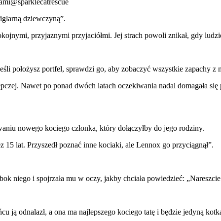
nkami@sparklecatrescue
figlarną dziewczyną”.
jnymi, przyjaznymi przyjaciółmi. Jej strach powoli znikał, gdy ludzie
 Jeśli położysz portfel, sprawdzi go, aby zobaczyć wszystkie zapachy z 
ępczej. Nawet po ponad dwóch latach oczekiwania nadal domagała się 
aniu nowego kociego członka, który dołączyłby do jego rodziny.
 15 lat. Przyszedł poznać inne kociaki, ale Lennox go przyciągnął”.
ok niego i spojrzała mu w oczy, jakby chciała powiedzieć: „Nareszcie t
cu ją odnalazł, a ona ma najlepszego kociego tatę i będzie jedyną kot