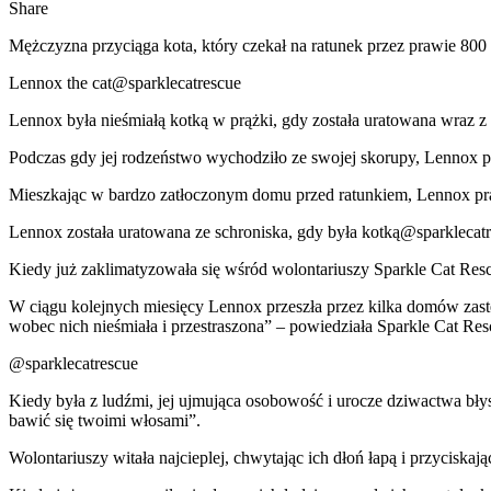
Share
Mężczyzna przyciąga kota, który czekał na ratunek przez prawie 800 
Lennox the cat@sparklecatrescue
Lennox była nieśmiałą kotką w prążki, gdy została uratowana wraz z 
Podczas gdy jej rodzeństwo wychodziło ze swojej skorupy, Lennox po
Mieszkając w bardzo zatłoczonym domu przed ratunkiem, Lennox pra
Lennox została uratowana ze schroniska, gdy była kotką@sparklecat
Kiedy już zaklimatyzowała się wśród wolontariuszy Sparkle Cat Resc
W ciągu kolejnych miesięcy Lennox przeszła przez kilka domów zastę
wobec nich nieśmiała i przestraszona” – powiedziała Sparkle Cat Res
@sparklecatrescue
Kiedy była z ludźmi, jej ujmująca osobowość i urocze dziwactwa błys
bawić się twoimi włosami”.
Wolontariuszy witała najcieplej, chwytając ich dłoń łapą i przyciska