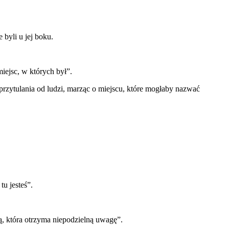
 byli u jej boku.
miejsc, w których był”.
przytulania od ludzi, marząc o miejscu, które mogłaby nazwać
u jesteś”.
ką, która otrzyma niepodzielną uwagę”.