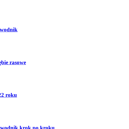
ewodnik
ębie rasowe
22 roku
zewodnik krok po kroku