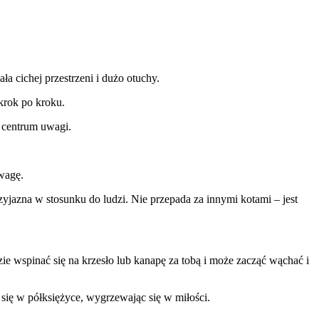
a cichej przestrzeni i dużo otuchy.
krok po kroku.
 centrum uwagi.
wagę.
yjazna w stosunku do ludzi. Nie przepada za innymi kotami – jest
ie wspinać się na krzesło lub kanapę za tobą i może zacząć wąchać i
y się w półksiężyce, wygrzewając się w miłości.