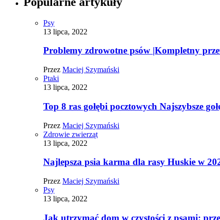
Popularne artykuły
Psy
13 lipca, 2022
Problemy zdrowotne psów |Kompletny prz
Przez
Maciej Szymański
Ptaki
13 lipca, 2022
Top 8 ras gołębi pocztowych Najszybsze goł
Przez
Maciej Szymański
Zdrowie zwierząt
13 lipca, 2022
Najlepsza psia karma dla rasy Huskie w 20
Przez
Maciej Szymański
Psy
13 lipca, 2022
Jak utrzymać dom w czystości z psami: pr