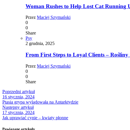
Woman Rushes to Help Lost Cat Running Up
Przez
Maciej Szymański
0
0
Share
Psy
2 grudnia, 2025
From First Steps to Loyal Clients – Rośliny 
Przez
Maciej Szymański
0
0
Share
Poprzedni artykuł
16 stycznia, 2024
Ptasia grypa wylądowała na Antarktydzie
Następny artykuł
17 stycznia, 2024
Jak uprawiać cynie – kwiaty płonne
Powiązane artykuły