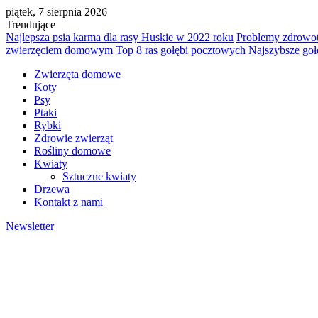
piątek, 7 sierpnia 2026
Trendujące
Najlepsza psia karma dla rasy Huskie w 2022 roku
Problemy zdrowo
zwierzęciem domowym
Top 8 ras gołębi pocztowych Najszybsze goł
Zwierzęta domowe
Koty
Psy
Ptaki
Rybki
Zdrowie zwierząt
Rośliny domowe
Kwiaty
Sztuczne kwiaty
Drzewa
Kontakt z nami
Newsletter