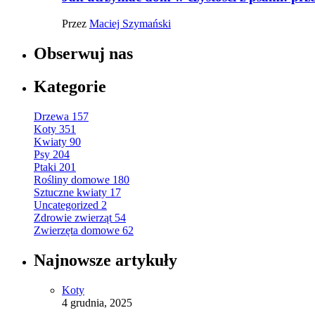
Przez
Maciej Szymański
Obserwuj nas
Kategorie
Drzewa
157
Koty
351
Kwiaty
90
Psy
204
Ptaki
201
Rośliny domowe
180
Sztuczne kwiaty
17
Uncategorized
2
Zdrowie zwierząt
54
Zwierzęta domowe
62
Najnowsze artykuły
Koty
4 grudnia, 2025