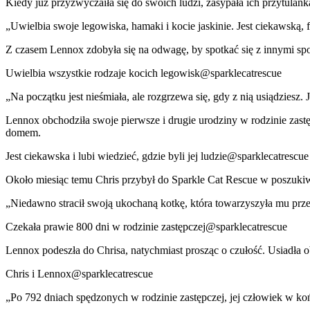
Kiedy już przyzwyczaiła się do swoich ludzi, zasypała ich przytula
„Uwielbia swoje legowiska, hamaki i kocie jaskinie. Jest ciekawską, 
Z czasem Lennox zdobyła się na odwagę, by spotkać się z innymi spoko
Uwielbia wszystkie rodzaje kocich legowisk@sparklecatrescue
„Na początku jest nieśmiała, ale rozgrzewa się, gdy z nią usiądziesz.
Lennox obchodziła swoje pierwsze i drugie urodziny w rodzinie zast
domem.
Jest ciekawska i lubi wiedzieć, gdzie byli jej ludzie@sparklecatrescue
Około miesiąc temu Chris przybył do Sparkle Cat Rescue w poszukiw
„Niedawno stracił swoją ukochaną kotkę, która towarzyszyła mu przez
Czekała prawie 800 dni w rodzinie zastępczej@sparklecatrescue
Lennox podeszła do Chrisa, natychmiast prosząc o czułość. Usiadła ob
Chris i Lennox@sparklecatrescue
„Po 792 dniach spędzonych w rodzinie zastępczej, jej człowiek w koń