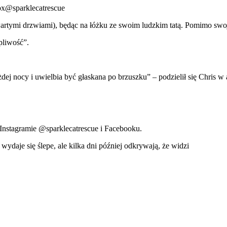
nox@sparklecatrescue
artymi drzwiami), będąc na łóżku ze swoim ludzkim tatą. Pomimo swojej
pliwość”.
ej nocy i uwielbia być głaskana po brzuszku” – podzielił się Chris w a
a Instagramie @sparklecatrescue i Facebooku.
ydaje się ślepe, ale kilka dni później odkrywają, że widzi