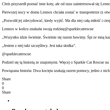
Chris przyszedł poznać inne koty, ale od razu zainteresował się Len
Pierwszej nocy w domu Lennox chciała zostać w transporterze (z otw
„Pozwolił jej zdecydować, kiedy wyjść. Ma dla niej całą miłość i cier
Lennox w końcu znalazła swoją rodzinę@sparklecatrescue
„Wszystko idzie świetnie. Świetnie się razem bawimy. Śpi ze mną każd
„Jestem z niej taki szczęśliwy. Jest taka słodka”.
@sparklecatrescue
Podziel się tą historią ze znajomymi. Więcej o Sparkle Cat Rescue n
Powiązana historia: Dwa kocięta szukają razem pomocy, jedno z nich w
Share
0
0
Share