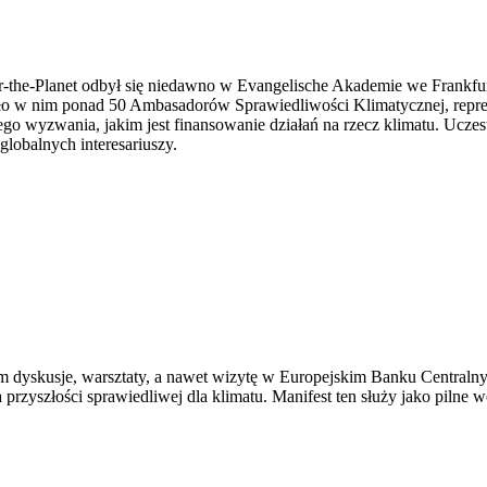
-the-Planet odbył się niedawno w Evangelische Akademie we Frankfu
yło w nim ponad 50 Ambasadorów Sprawiedliwości Klimatycznej, repreze
go wyzwania, jakim jest finansowanie działań na rzecz klimatu. Uczes
lobalnych interesariuszy.
m dyskusje, warsztaty, a nawet wizytę w Europejskim Banku Centraln
przyszłości sprawiedliwej dla klimatu. Manifest ten służy jako pilne