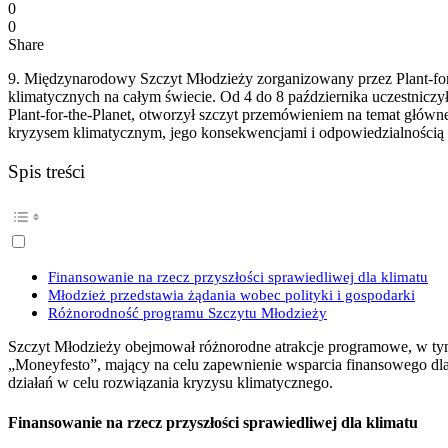
0
0
Share
9. Międzynarodowy Szczyt Młodzieży zorganizowany przez Plant-for
klimatycznych na całym świecie. Od 4 do 8 października uczestnicz
Plant-for-the-Planet, otworzył szczyt przemówieniem na temat główne
kryzysem klimatycznym, jego konsekwencjami i odpowiedzialnością g
Spis treści
Finansowanie na rzecz przyszłości sprawiedliwej dla klimatu
Młodzież przedstawia żądania wobec polityki i gospodarki
Różnorodność programu Szczytu Młodzieży
Szczyt Młodzieży obejmował różnorodne atrakcje programowe, w ty
„Moneyfesto”, mający na celu zapewnienie wsparcia finansowego dla 
działań w celu rozwiązania kryzysu klimatycznego.
Finansowanie na rzecz przyszłości sprawiedliwej dla klimatu