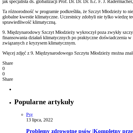
jak specjalista ds. globalizacji Prof. Dr. Dr. Dr. h.c. F. J. Raderma
Ta różnorodność w programie podkreśliła, że Szczyt Młodzieży to ni
globalne kwestie klimatyczne. Uczestnicy zdobyli nie tylko wiedzę te
sprawiedliwość klimatyczną.
9. Międzynarodowy Szczyt Młodzieży wykroczył poza zwykły szczyt; 
finansowania działań klimatycznych po praktyczne doświadczenia w
związanych z kryzysem klimatycznym.
Więcej zdjęć z 9. Międzynarodowego Szczytu Młodzieży można znale
Share
0
0
Share
Popularne artykuły
Psy
13 lipca, 2022
Problemy zdrowotne psów |Kompletny prz