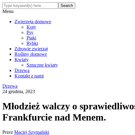
Menu
Zwierzęta domowe
Koty
Psy
Ptaki
Rybki
Zdrowie zwierząt
Rośliny domowe
Kwiaty
Sztuczne kwiaty
Drzewa
Kontakt z nami
Drzewa
24 grudnia, 2023
Młodzież walczy o sprawiedliwo
Frankfurcie nad Menem.
Przez
Maciej Szymański