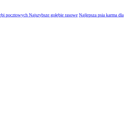
łębi pocztowych Najszybsze gołębie rasowe
Najlepsza psia karma dla