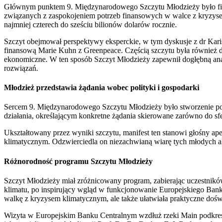
Głównym punktem 9. Międzynarodowego Szczytu Młodzieży było fina
związanych z zaspokojeniem potrzeb finansowych w walce z kryzyse
najmniej czterech do sześciu bilionów dolarów rocznie.
Szczyt obejmował perspektywy eksperckie, w tym dyskusje z dr Ka
finansową Marie Kuhn z Greenpeace. Częścią szczytu była również d
ekonomiczne. W ten sposób Szczyt Młodzieży zapewnił dogłębną ana
rozwiązań.
Młodzież przedstawia żądania wobec polityki i gospodarki
Sercem 9. Międzynarodowego Szczytu Młodzieży było stworzenie pot
działania, określającym konkretne żądania skierowane zarówno do sfer
Ukształtowany przez wyniki szczytu, manifest ten stanowi głośny 
klimatycznym. Odzwierciedla on niezachwianą wiarę tych młodych akt
Różnorodność programu Szczytu Młodzieży
Szczyt Młodzieży miał zróżnicowany program, zabierając uczestnikó
klimatu, po inspirujący wgląd w funkcjonowanie Europejskiego Bank
walkę z kryzysem klimatycznym, ale także ułatwiała praktyczne dośw
Wizyta w Europejskim Banku Centralnym wzdłuż rzeki Main podkreśli