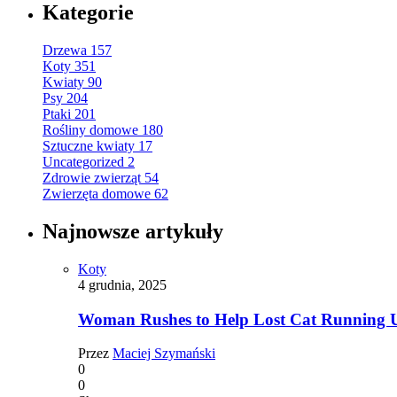
Kategorie
Drzewa
157
Koty
351
Kwiaty
90
Psy
204
Ptaki
201
Rośliny domowe
180
Sztuczne kwiaty
17
Uncategorized
2
Zdrowie zwierząt
54
Zwierzęta domowe
62
Najnowsze artykuły
Koty
4 grudnia, 2025
Woman Rushes to Help Lost Cat Running Up
Przez
Maciej Szymański
0
0