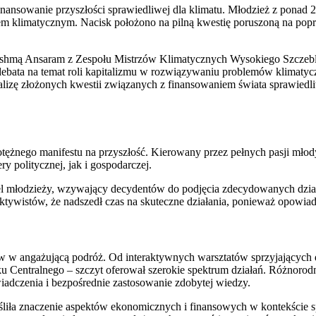
nsowanie przyszłości sprawiedliwej dla klimatu. Młodzież z ponad 
m klimatycznym. Nacisk położono na pilną kwestię poruszoną na pop
rishmą Ansaram z Zespołu Mistrzów Klimatycznych Wysokiego Szczebl
ebata na temat roli kapitalizmu w rozwiązywaniu problemów klimatyc
lizę złożonych kwestii związanych z finansowaniem świata sprawiedl
ężnego manifestu na przyszłość. Kierowany przez pełnych pasji mło
y politycznej, jak i gospodarczej.
apel młodzieży, wzywający decydentów do podjęcia zdecydowanych dz
ywistów, że nadszedł czas na skuteczne działania, ponieważ opowiada
w w angażującą podróż. Od interaktywnych warsztatów sprzyjających 
u Centralnego – szczyt oferował szerokie spektrum działań. Różnoro
iadczenia i bezpośrednie zastosowanie zdobytej wiedzy.
ła znaczenie aspektów ekonomicznych i finansowych w kontekście spr