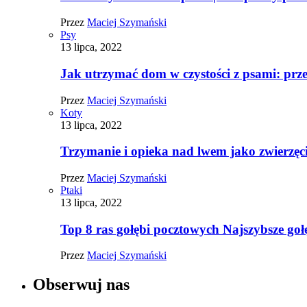
Przez
Maciej Szymański
Psy
13 lipca, 2022
Jak utrzymać dom w czystości z psami: pr
Przez
Maciej Szymański
Koty
13 lipca, 2022
Trzymanie i opieka nad lwem jako zwierz
Przez
Maciej Szymański
Ptaki
13 lipca, 2022
Top 8 ras gołębi pocztowych Najszybsze goł
Przez
Maciej Szymański
Obserwuj nas