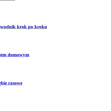
zewodnik krok po kroku
ęciem domowym
ębie rasowe