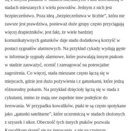
stadach mieszanych z wielu powodów. Jednym z nich jest
bezpieczeństwo. Poza ideą „bezpieczeństwa w liczbie”, która nie
zawsze jest prawdziwa, ponieważ duże grupy często przyciągają
więcej drapieżników, jest fakt, że wiele bardziej
komunikatywnych gatunków daje stadu dodatkową korzyść w
postaci sygnałów alarmowych. Na przykład cykady wydają gęste
w informacje sygnały alarmowe, które pozwalają innym ptakom
w stadzie zauważyć, ocenić i zareagować na potencjalne
zagrożenia. Co więcej, stada mieszane często łączą się w
miejscach, gdzie jest dużo pożywienia i z gatunkami, które jedzą
różnorodny pokarm. Na przykład dzięcioły łączą się w stada z
cykutami, mimo że mają one zupełnie inne podejście do
żerowania. W przypadku kowalików, ptaki te są często spotykane
jako „gatunki satelitarne”, które uczestniczą w stadach złożonych
z szyszek i sikor. Obecność tych innych ptaków pozwala
Kowalikom skupić się na żerowaniu, a nie na czujnym