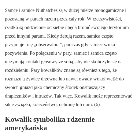
Samce i samice Nuthatches są w dużej mierze monogamiczne i
pozostaną w parach razem przez cały rok. W rzeczywistości,
rzadko są oddzielone od siebie i będą bronić swojego terytorium
przed innymi parami. Kiedy żerują razem, samica często
przyjmuje rolę „obserwatora”, podczas gdy samiec szuka
pożywienia. Po połączeniu w pary, samiec i samica często
utrzymują kontakt głosowy ze sobą, aby nie skończyło się na
rozdzieleniu. Pary kowalików znane są również z tego, że
rozmazują żywicę drzewną lub nawet owady wokół wejść do
swoich gniazd jako chemiczny środek odstraszający
drapieżników i intruzów. Tak więc, Kowalik może reprezentować
silne związki, koleżeństwo, ochronę lub dom. (6)
Kowalik symbolika rdzennie
amerykańska