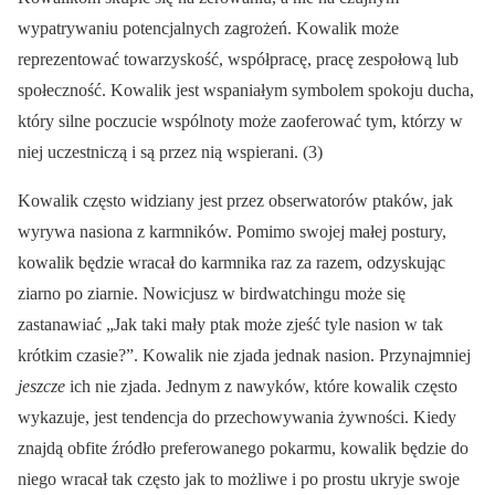
wypatrywaniu potencjalnych zagrożeń. Kowalik może
reprezentować towarzyskość, współpracę, pracę zespołową lub
społeczność. Kowalik jest wspaniałym symbolem spokoju ducha,
który silne poczucie wspólnoty może zaoferować tym, którzy w
niej uczestniczą i są przez nią wspierani. (3)
Kowalik często widziany jest przez obserwatorów ptaków, jak
wyrywa nasiona z karmników. Pomimo swojej małej postury,
kowalik będzie wracał do karmnika raz za razem, odzyskując
ziarno po ziarnie. Nowicjusz w birdwatchingu może się
zastanawiać „Jak taki mały ptak może zjeść tyle nasion w tak
krótkim czasie?”. Kowalik nie zjada jednak nasion. Przynajmniej
jeszcze
ich nie zjada. Jednym z nawyków, które kowalik często
wykazuje, jest tendencja do przechowywania żywności. Kiedy
znajdą obfite źródło preferowanego pokarmu, kowalik będzie do
niego wracał tak często jak to możliwe i po prostu ukryje swoje