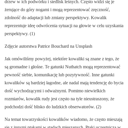
drzew w ich podwórku i siedlisk leśnych. Często widzi się je
żerujące do góry nogami i mogą reprezentować zręczność,
zdolność do adaptacji lub zmiany perspektywy. Kowalik
reprezentuje ideę odwrócenia sytuacji na głowie w celu uzyskania
perspektywy. (1)
Zdjęcie autorstwa Patrice Bouchard na Unsplash
Jak omówiliśmy powyżej, niektóre kowaliki są znane z tego, że
są gromadne i głośne. Te gatunki Nuthatch mogą reprezentować
pewność siebie, komunikację lub pozytywność. Inne gatunki
kowalików są bardziej łagodne, ale nadal mają tendencję do bycia
dość wychodzącymi i odważnymi. Pomimo niewielkich
rozmiarów, kowalik rudy jest często na tyle nieustraszony, że
podchodzi dość blisko do ludzkich obserwatorów. (2)
Na temat towarzyskości kowalików wiadomo, że często mieszają
się z innymi ptakami w stadach mieszanych. Ptaki uczestniczą w