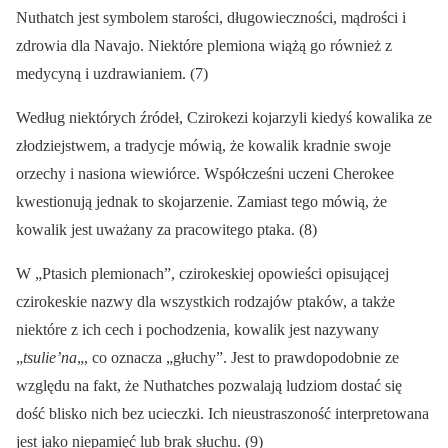
Nuthatch jest symbolem starości, długowieczności, mądrości i
zdrowia dla Navajo. Niektóre plemiona wiążą go również z
medycyną i uzdrawianiem. (7)
Według niektórych źródeł, Czirokezi kojarzyli kiedyś kowalika ze
złodziejstwem, a tradycje mówią, że kowalik kradnie swoje
orzechy i nasiona wiewiórce. Współcześni uczeni Cherokee
kwestionują jednak to skojarzenie. Zamiast tego mówią, że
kowalik jest uważany za pracowitego ptaka. (8)
W „Ptasich plemionach”, czirokeskiej opowieści opisującej
czirokeskie nazwy dla wszystkich rodzajów ptaków, a także
niektóre z ich cech i pochodzenia, kowalik jest nazywany
„
tsulie’na
„, co oznacza „głuchy”. Jest to prawdopodobnie ze
względu na fakt, że Nuthatches pozwalają ludziom dostać się
dość blisko nich bez ucieczki. Ich nieustraszoność interpretowana
jest jako niepamięć lub brak słuchu. (9)