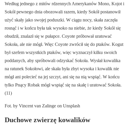
Według jednego z mitów rdzennych Amerykanów Mono, Kojot i
Sokół pewnego dnia obozowali razem, kiedy Sokół postanowił
użyć skały jako swojej poduszki. W ciągu nocy, skała zaczęła
rosnąć i w końcu była tak wysoko na niebie, że kiedy Sokół się
obudził, znalazł się w pułapce. Coyote próbował uratować
Sokoła, ale nie mógł. Więc Coyote zwrócił się do ptaków. Kogut
był szefem wszystkich ptaków, więc wyznaczył kilku swoich
poddanych, aby spróbowali odzyskać Sokoła. Wysłał kowalika
na ratunek Sokołowi, ale skała była zbyt wysoka i kowalik nie
mógł ani polecieć na jej szczyt, ani się na nią wspiąć. W końcu
tylko Pnący Robak mógł wspiąć się na skałę i uratować Sokoła.
(11)
Fot. by Vincent van Zalinge on Unsplash
Duchowe zwierzę kowalików