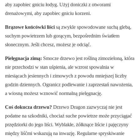
aby zapobiec gniciu łodyg. Użyj doniczki z otworami
drenażowymi, aby zapobiec gniciu korzeni.
Brązowe końcówki liści
są zwykle spowodowane suchą glebą,
suchym powietrzem lub gorącym, bezpośrednim światłem
słonecznym. Jeśli chcesz, możesz je odciąć.
Pielęgnacja zimą:
Smocze drzewo jest rośliną zimozieloną, która
nie przechodzi w stan uśpienia, ale wzrost spowalnia w
miesiącach jesiennych i zimowych z powodu mniejszej liczby
godzin dziennych. Ogranicz podlewanie i zaprzestań nawożenia,
a wiosną możesz wznowić normalną pielęgnację.
Coś dokucza drzewu?
Drzewo Dragon zazwyczaj nie jest
podatne na szkodniki, chociaż suche powietrze może przyciągać
przędziorki do jego liści. Wyblakłe, żółknące liście i pajęczyny
między liśćmi wskazują na inwazję. Regularne spryskiwanie