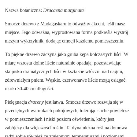
Nazwa botaniczna:
Dracaena marginata
Smocze drzewo z Madagaskaru to odważny akcent, jeśli masz
miejsce. Jego odważna, wyprostowana forma podkreśla wystrój
niczym wykrzyknik, dodając emocji każdemu pomieszczeniu.
To piękne drzewo zaczyna jako gruba kępa kolczastych liści. W
miarę wzrostu dolne liście naturalnie opadają, pozostawiając
skupisko dramatycznych liści w kształcie włóczni nad nagim,
zdrewniałym pniem. Wąskie, czerwonawe liście mogą osiągać
około 30-40 cm długości.
Pielęgnacja
draceny
jest łatwa. Smocze drzewo rozwija się w
przeciętnych warunkach pokojowych, tolerując suche powietrze
w pomieszczeniach i niski poziom oświetlenia, który jest
zabójczy dla większości roślin. Ta dynamiczna roślina domowa
radzi sobie również ze zmiennymi temperaturami i poziomami