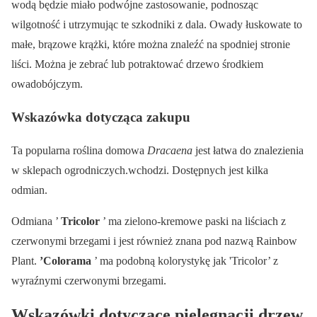
wodą będzie miało podwójne zastosowanie, podnosząc
wilgotność i utrzymując te szkodniki z dala. Owady łuskowate to
małe, brązowe krążki, które można znaleźć na spodniej stronie
liści. Można je zebrać lub potraktować drzewo środkiem
owadobójczym.
Wskazówka dotycząca zakupu
Ta popularna roślina domowa
Dracaena
jest łatwa do znalezienia
w sklepach ogrodniczych.wchodzi. Dostępnych jest kilka
odmian.
Odmiana ’
Tricolor
’ ma zielono-kremowe paski na liściach z
czerwonymi brzegami i jest również znana pod nazwą Rainbow
Plant.
’Colorama
’ ma podobną kolorystykę jak 'Tricolor’ z
wyraźnymi czerwonymi brzegami.
Wskazówki dotyczące pielęgnacji drzew