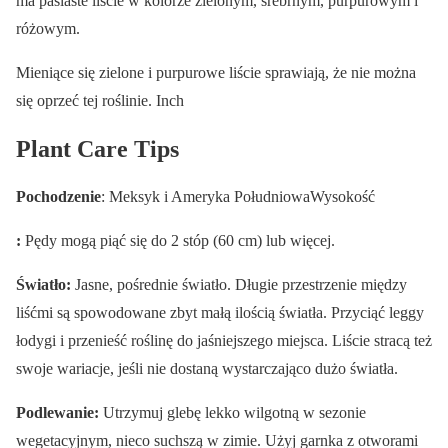
ma pasiaste liście w kolorze zielonym, srebrnym, purpurowym i
różowym.
Mieniące się zielone i purpurowe liście sprawiają, że nie można
się oprzeć tej roślinie. Inch
Plant Care Tips
Pochodzenie
: Meksyk i Ameryka PołudniowaWysokość
:
Pędy mogą piąć się do 2 stóp (60 cm) lub więcej.
Światło:
Jasne, pośrednie światło. Długie przestrzenie między
liśćmi są spowodowane zbyt małą ilością światła. Przyciąć leggy
łodygi i przenieść roślinę do jaśniejszego miejsca. Liście stracą też
swoje wariacje, jeśli nie dostaną wystarczająco dużo światła.
Podlewanie:
Utrzymuj glebę lekko wilgotną w sezonie
wegetacyjnym, nieco suchszą w zimie. Użyj garnka z otworami