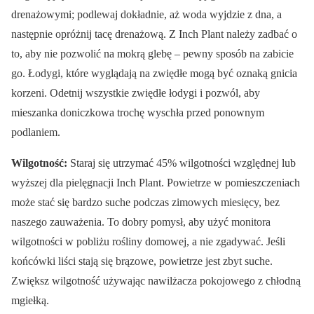
drenażowymi; podlewaj dokładnie, aż woda wyjdzie z dna, a
następnie opróżnij tacę drenażową. Z Inch Plant należy zadbać o
to, aby nie pozwolić na mokrą glebę – pewny sposób na zabicie
go. Łodygi, które wyglądają na zwiędłe mogą być oznaką gnicia
korzeni. Odetnij wszystkie zwiędłe łodygi i pozwól, aby
mieszanka doniczkowa trochę wyschła przed ponownym
podlaniem.
Wilgotność:
Staraj się utrzymać 45% wilgotności względnej lub
wyższej dla pielęgnacji Inch Plant. Powietrze w pomieszczeniach
może stać się bardzo suche podczas zimowych miesięcy, bez
naszego zauważenia. To dobry pomysł, aby użyć monitora
wilgotności w pobliżu rośliny domowej, a nie zgadywać. Jeśli
końcówki liści stają się brązowe, powietrze jest zbyt suche.
Zwiększ wilgotność używając nawilżacza pokojowego z chłodną
mgiełką.