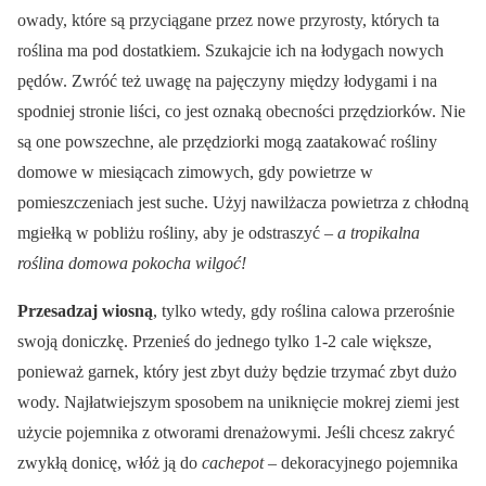
owady, które są przyciągane przez nowe przyrosty, których ta
roślina ma pod dostatkiem. Szukajcie ich na łodygach nowych
pędów. Zwróć też uwagę na pajęczyny między łodygami i na
spodniej stronie liści, co jest oznaką obecności przędziorków. Nie
są one powszechne, ale przędziorki mogą zaatakować rośliny
domowe w miesiącach zimowych, gdy powietrze w
pomieszczeniach jest suche. Użyj nawilżacza powietrza z chłodną
mgiełką w pobliżu rośliny, aby je odstraszyć –
a tropikalna
roślina domowa pokocha wilgoć!
Przesadzaj wiosną
, tylko wtedy, gdy roślina calowa przerośnie
swoją doniczkę. Przenieś do jednego tylko 1-2 cale większe,
ponieważ garnek, który jest zbyt duży będzie trzymać zbyt dużo
wody. Najłatwiejszym sposobem na uniknięcie mokrej ziemi jest
użycie pojemnika z otworami drenażowymi. Jeśli chcesz zakryć
zwykłą donicę, włóż ją do
cachepot
– dekoracyjnego pojemnika