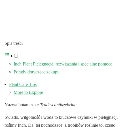
Spis treści
Inch Plant Pielęgnacja, rozwiązania i specjalne pomoce
Porady dotyczące zakupu
Plant Care Tips
More to Explore
Nazwa botaniczna:
Tradescantia
zebrina
Światło, wilgotność i woda to kluczowe czynniki w pielęgnacji
rośliny Inch. Daj tej pochodzącej z tropików roślinie to, czego