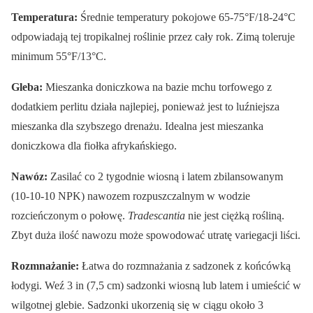
Temperatura:
Średnie temperatury pokojowe 65-75°F/18-24°C
odpowiadają tej tropikalnej roślinie przez cały rok. Zimą toleruje
minimum 55°F/13°C.
Gleba:
Mieszanka doniczkowa na bazie mchu torfowego z
dodatkiem perlitu działa najlepiej, ponieważ jest to luźniejsza
mieszanka dla szybszego drenażu. Idealna jest mieszanka
doniczkowa dla fiołka afrykańskiego.
Nawóz:
Zasilać co 2 tygodnie wiosną i latem zbilansowanym
(10-10-10 NPK) nawozem rozpuszczalnym w wodzie
rozcieńczonym o połowę.
Tradescantia
nie jest ciężką rośliną.
Zbyt duża ilość nawozu może spowodować utratę variegacji liści.
Rozmnażanie:
Łatwa do rozmnażania z sadzonek z końcówką
łodygi. Weź 3 in (7,5 cm) sadzonki wiosną lub latem i umieścić w
wilgotnej glebie. Sadzonki ukorzenią się w ciągu około 3