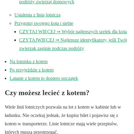
podróży zwierząt domowych
Ustalenia z linią lotniczą
Przygotuj swojego kota i siebie
CZYTAJ WIĘCEJ ⇒ Wybór najlepszych szelek dla kota
CZYTAJWIĘCEJ ⇒ Najlepsze identyfikatory, jeśli Twój
zwierzak zaginie podczas podróży
Na lotnisku z kotem
Po przyjeździe z kotem
Latanie z kotem to dopiero początek
Czy możesz lecieć z kotem?
Wiele linii lotniczych pozwala na lot z kotem w kabinie lub w
ładunku. Nie oczekuj jednak, że kupisz bilet i pojawisz się z
kotem w transporterze. Linie lotnicze mają wiele przepisów,
których muszą przestrzegać.