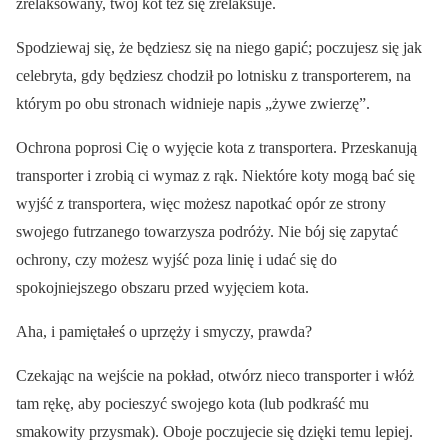
zrelaksowany, twój kot też się zrelaksuje.
Spodziewaj się, że będziesz się na niego gapić; poczujesz się jak
celebryta, gdy będziesz chodził po lotnisku z transporterem, na
którym po obu stronach widnieje napis „żywe zwierzę”.
Ochrona poprosi Cię o wyjęcie kota z transportera. Przeskanują
transporter i zrobią ci wymaz z rąk. Niektóre koty mogą bać się
wyjść z transportera, więc możesz napotkać opór ze strony
swojego futrzanego towarzysza podróży. Nie bój się zapytać
ochrony, czy możesz wyjść poza linię i udać się do
spokojniejszego obszaru przed wyjęciem kota.
Aha, i pamiętałeś o uprzęży i smyczy, prawda?
Czekając na wejście na pokład, otwórz nieco transporter i włóż
tam rękę, aby pocieszyć swojego kota (lub podkraść mu
smakowity przysmak). Oboje poczujecie się dzięki temu lepiej.