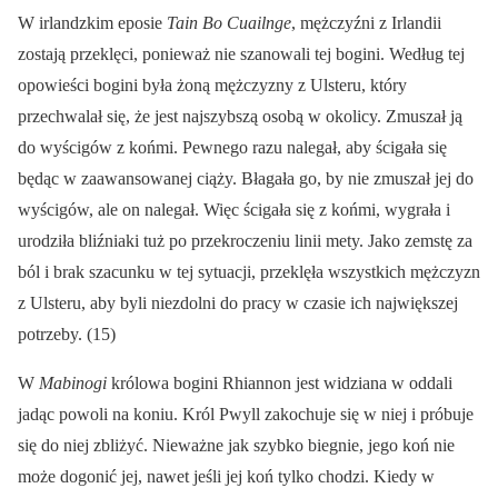
W irlandzkim eposie
Tain Bo Cuailnge
, mężczyźni z Irlandii
zostają przeklęci, ponieważ nie szanowali tej bogini. Według tej
opowieści bogini była żoną mężczyzny z Ulsteru, który
przechwalał się, że jest najszybszą osobą w okolicy. Zmuszał ją
do wyścigów z końmi. Pewnego razu nalegał, aby ścigała się
będąc w zaawansowanej ciąży. Błagała go, by nie zmuszał jej do
wyścigów, ale on nalegał. Więc ścigała się z końmi, wygrała i
urodziła bliźniaki tuż po przekroczeniu linii mety. Jako zemstę za
ból i brak szacunku w tej sytuacji, przeklęła wszystkich mężczyzn
z Ulsteru, aby byli niezdolni do pracy w czasie ich największej
potrzeby. (15)
W
Mabinogi
królowa bogini Rhiannon jest widziana w oddali
jadąc powoli na koniu. Król Pwyll zakochuje się w niej i próbuje
się do niej zbliżyć. Nieważne jak szybko biegnie, jego koń nie
może dogonić jej, nawet jeśli jej koń tylko chodzi. Kiedy w