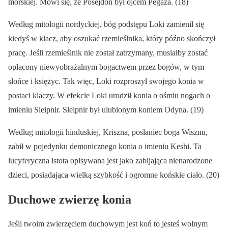
morskiej. Mówi się, że Posejdon był ojcem Pegaza. (18)
Według mitologii nordyckiej, bóg podstępu Loki zamienił się
kiedyś w klacz, aby oszukać rzemieślnika, który późno skończył
pracę. Jeśli rzemieślnik nie został zatrzymany, musiałby zostać
opłacony niewyobrażalnym bogactwem przez bogów, w tym
słońce i księżyc. Tak więc, Loki rozproszył swojego konia w
postaci klaczy. W efekcie Loki urodził konia o ośmiu nogach o
imieniu Sleipnir. Sleipnir był ulubionym koniem Odyna. (19)
Według mitologii hinduskiej, Kriszna, posłaniec boga Wisznu,
zabił w pojedynku demonicznego konia o imieniu Keshi. Ta
lucyferyczna istota opisywana jest jako zabijająca nienarodzone
dzieci, posiadająca wielką szybkość i ogromne końskie ciało. (20)
Duchowe zwierzę konia
Jeśli twoim zwierzęciem duchowym jest koń to jesteś wolnym