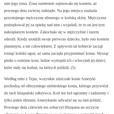
nim jego żona. Żona sumiennie zajmowała się koniem, aż
pewnego dnia zwierzę zniknęło. Na jego miejscu znalazła
przystojnego mężczyznę ubranego w końską skórę. Mężczyzna
podziękował jej za opiekę nad nim i wyjaśnił, że to on jest tym
nakrapianym koniem. Zakochała się w mężczyźnie i razem
odeszli. Kiedy urodzili swoje pierwsze dziecko, było ono koniem
plamistym, a nie człowiekiem. Z upływem lat kobiecie zaczął
rosnąć koński ogon, aż sama zaczęła przypominać konia. Słysząc
plotki o rodzinie koni, ludzie wytropili ich i schwytali jej dzieci,
które stały się końmi, na których jeździli. (5)
Według mitu z Tejas, wszystkie zdziczałe konie Ameryki
pochodzą od olbrzymiego niebieskiego konia, którego przywiózł
do nich hiszpański odkrywca. Koń ten był ogromny i zadziorny i
tylko jeden rdzenny Amerykanin odważył się na nim jeździć.
Pewnego dnia człowiek ten zobaczył Hiszpana na szczycie