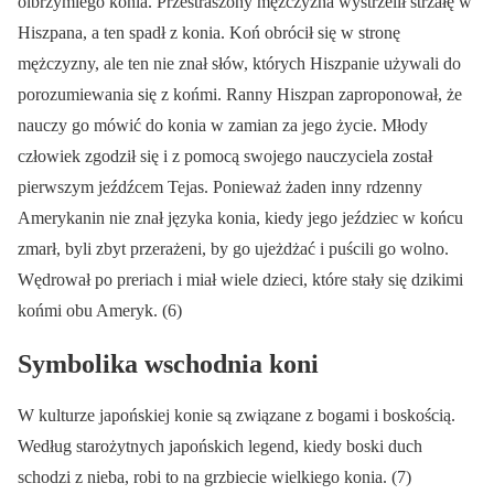
olbrzymiego konia. Przestraszony mężczyzna wystrzelił strzałę w
Hiszpana, a ten spadł z konia. Koń obrócił się w stronę
mężczyzny, ale ten nie znał słów, których Hiszpanie używali do
porozumiewania się z końmi. Ranny Hiszpan zaproponował, że
nauczy go mówić do konia w zamian za jego życie. Młody
człowiek zgodził się i z pomocą swojego nauczyciela został
pierwszym jeźdźcem Tejas. Ponieważ żaden inny rdzenny
Amerykanin nie znał języka konia, kiedy jego jeździec w końcu
zmarł, byli zbyt przerażeni, by go ujeżdżać i puścili go wolno.
Wędrował po preriach i miał wiele dzieci, które stały się dzikimi
końmi obu Ameryk. (6)
Symbolika wschodnia koni
W kulturze japońskiej konie są związane z bogami i boskością.
Według starożytnych japońskich legend, kiedy boski duch
schodzi z nieba, robi to na grzbiecie wielkiego konia. (7)