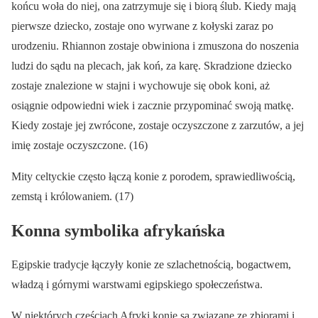
końcu woła do niej, ona zatrzymuje się i biorą ślub. Kiedy mają
pierwsze dziecko, zostaje ono wyrwane z kołyski zaraz po
urodzeniu. Rhiannon zostaje obwiniona i zmuszona do noszenia
ludzi do sądu na plecach, jak koń, za karę. Skradzione dziecko
zostaje znalezione w stajni i wychowuje się obok koni, aż
osiągnie odpowiedni wiek i zacznie przypominać swoją matkę.
Kiedy zostaje jej zwrócone, zostaje oczyszczone z zarzutów, a jej
imię zostaje oczyszczone. (16)
Mity celtyckie często łączą konie z porodem, sprawiedliwością,
zemstą i królowaniem. (17)
Konna symbolika afrykańska
Egipskie tradycje łączyły konie ze szlachetnością, bogactwem,
władzą i górnymi warstwami egipskiego społeczeństwa.
W niektórych częściach Afryki konie są związane ze zbiorami i