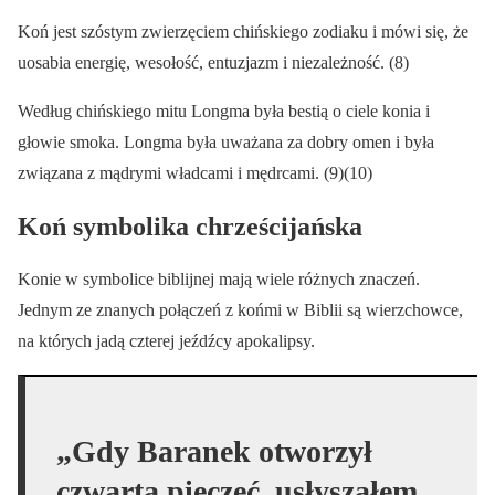
Koń jest szóstym zwierzęciem chińskiego zodiaku i mówi się, że
uosabia energię, wesołość, entuzjazm i niezależność. (8)
Według chińskiego mitu Longma była bestią o ciele konia i
głowie smoka. Longma była uważana za dobry omen i była
związana z mądrymi władcami i mędrcami. (9)(10)
Koń symbolika chrześcijańska
Konie w symbolice biblijnej mają wiele różnych znaczeń.
Jednym ze znanych połączeń z końmi w Biblii są wierzchowce,
na których jadą czterej jeźdźcy apokalipsy.
„Gdy Baranek otworzył
czwartą pieczęć, usłyszałem