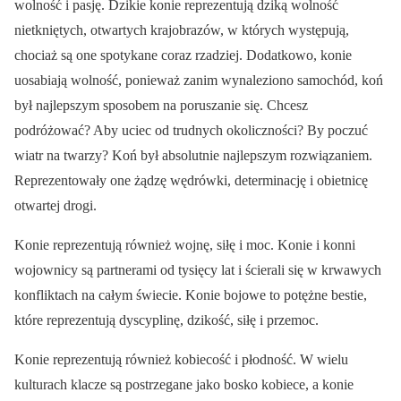
wolność i pasję. Dzikie konie reprezentują dziką wolność
nietkniętych, otwartych krajobrazów, w których występują,
chociaż są one spotykane coraz rzadziej. Dodatkowo, konie
uosabiają wolność, ponieważ zanim wynaleziono samochód, koń
był najlepszym sposobem na poruszanie się. Chcesz
podróżować? Aby uciec od trudnych okoliczności? By poczuć
wiatr na twarzy? Koń był absolutnie najlepszym rozwiązaniem.
Reprezentowały one żądzę wędrówki, determinację i obietnicę
otwartej drogi.
Konie reprezentują również wojnę, siłę i moc. Konie i konni
wojownicy są partnerami od tysięcy lat i ścierali się w krwawych
konfliktach na całym świecie. Konie bojowe to potężne bestie,
które reprezentują dyscyplinę, dzikość, siłę i przemoc.
Konie reprezentują również kobiecość i płodność. W wielu
kulturach klacze są postrzegane jako bosko kobiece, a konie