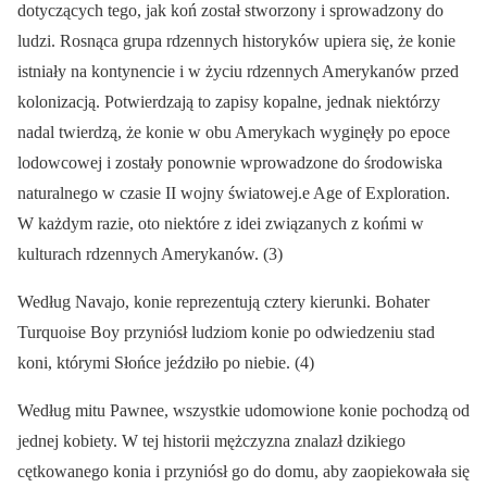
dotyczących tego, jak koń został stworzony i sprowadzony do
ludzi. Rosnąca grupa rdzennych historyków upiera się, że konie
istniały na kontynencie i w życiu rdzennych Amerykanów przed
kolonizacją. Potwierdzają to zapisy kopalne, jednak niektórzy
nadal twierdzą, że konie w obu Amerykach wyginęły po epoce
lodowcowej i zostały ponownie wprowadzone do środowiska
naturalnego w czasie II wojny światowej.e Age of Exploration.
W każdym razie, oto niektóre z idei związanych z końmi w
kulturach rdzennych Amerykanów. (3)
Według Navajo, konie reprezentują cztery kierunki. Bohater
Turquoise Boy przyniósł ludziom konie po odwiedzeniu stad
koni, którymi Słońce jeździło po niebie. (4)
Według mitu Pawnee, wszystkie udomowione konie pochodzą od
jednej kobiety. W tej historii mężczyzna znalazł dzikiego
cętkowanego konia i przyniósł go do domu, aby zaopiekowała się