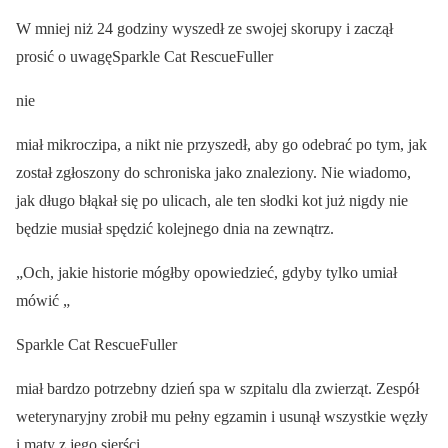
W mniej niż 24 godziny wyszedł ze swojej skorupy i zaczął
prosić o uwagęSparkle Cat RescueFuller
nie
miał mikroczipa, a nikt nie przyszedł, aby go odebrać po tym, jak
został zgłoszony do schroniska jako znaleziony. Nie wiadomo,
jak długo błąkał się po ulicach, ale ten słodki kot już nigdy nie
będzie musiał spędzić kolejnego dnia na zewnątrz.
„Och, jakie historie mógłby opowiedzieć, gdyby tylko umiał
mówić „
Sparkle Cat RescueFuller
miał bardzo potrzebny dzień spa w szpitalu dla zwierząt. Zespół
weterynaryjny zrobił mu pełny egzamin i usunął wszystkie węzły
i maty z jego sierści.