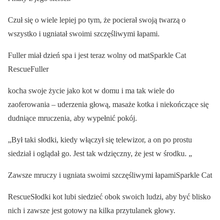
Czuł się o wiele lepiej po tym, że pocierał swoją twarzą o
wszystko i ugniatał swoimi szczęśliwymi łapami.
Fuller miał dzień spa i jest teraz wolny od matSparkle Cat
RescueFuller
kocha swoje życie jako kot w domu i ma tak wiele do
zaoferowania – uderzenia głową, masaże kotka i niekończące się
dudniące mruczenia, aby wypełnić pokój.
„Był taki słodki, kiedy włączył się telewizor, a on po prostu
siedział i oglądał go. Jest tak wdzięczny, że jest w środku. „
Zawsze mruczy i ugniata swoimi szczęśliwymi łapamiSparkle Cat
RescueSłodki kot lubi siedzieć obok swoich ludzi, aby być blisko
nich i zawsze jest gotowy na kilka przytulanek głowy.