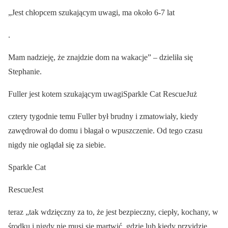
„Jest chłopcem szukającym uwagi, ma około 6-7 lat
.
Mam nadzieję, że znajdzie dom na wakacje” – dzieliła się
Stephanie.
Fuller jest kotem szukającym uwagiSparkle Cat RescueJuż
cztery tygodnie temu Fuller był brudny i zmatowiały, kiedy
zawędrował do domu i błagał o wpuszczenie. Od tego czasu
nigdy nie oglądał się za siebie.
Sparkle Cat
RescueJest
teraz „tak wdzięczny za to, że jest bezpieczny, ciepły, kochany, w
środku i nigdy nie musi się martwić, gdzie lub kiedy przyjdzie