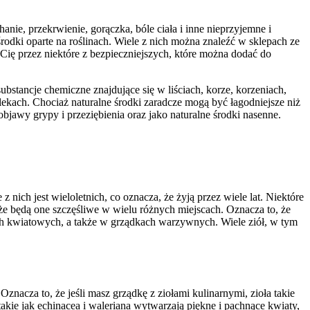
nie, przekrwienie, gorączka, bóle ciała i inne nieprzyjemne i
środki oparte na roślinach. Wiele z nich można znaleźć w sklepach ze
ię przez niektóre z bezpieczniejszych, które można dodać do
ubstancje chemiczne znajdujące się w liściach, korze, korzeniach,
kach. Chociaż naturalne środki zaradcze mogą być łagodniejsze niż
bjawy grypy i przeziębienia oraz jako naturalne środki nasenne.
nich jest wieloletnich, co oznacza, że żyją przez wiele lat. Niektóre
, że będą one szczęśliwe w wielu różnych miejscach. Oznacza to, że
ach kwiatowych, a także w grządkach warzywnych. Wiele ziół, w tym
nacza to, że jeśli masz grządkę z ziołami kulinarnymi, zioła takie
 takie jak echinacea i waleriana wytwarzają piękne i pachnące kwiaty,