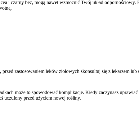
nacea i czarny bez, mogą nawet wzmocnić Twój układ odpornościowy. R
wotną.
e, przed zastosowaniem leków ziołowych skonsultuj się z lekarzem lub s
padkach może to spowodować komplikacje. Kiedy zaczynasz uprawiać i 
steś uczulony przed użyciem nowej rośliny.