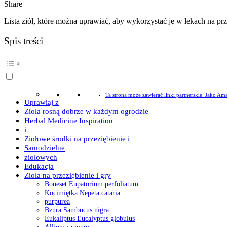
Share
Lista ziół, które można uprawiać, aby wykorzystać je w lekach na p
Spis treści
Ta strona może zawierać linki partnerskie. Jako Am
Uprawiaj z
Zioła rosną dobrze w każdym ogrodzie
Herbal Medicine Inspiration
i
Ziołowe środki na przeziębienie i
Samodzielne
ziołowych
Edukacja
Zioła na przeziębienie i gry
Boneset Eupatorium perfoliatum
Kocimiętka Nepeta cataria
purpurea
Bzura Sambucus nigra
Eukaliptus Eucalyptus globulus