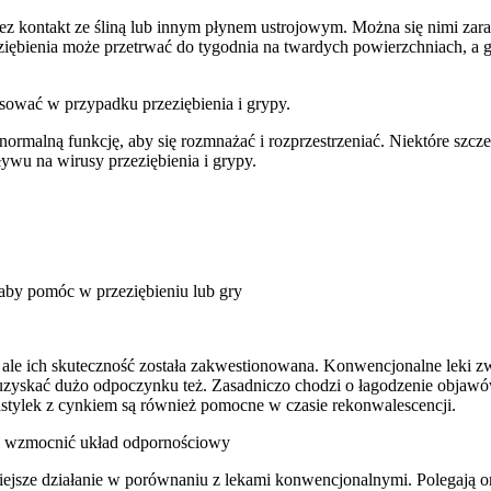
rzez kontakt ze śliną lub innym płynem ustrojowym. Można się nimi z
rzeziębienia może przetrwać do tygodnia na twardych powierzchniach, 
osować w przypadku przeziębienia i grypy.
normalną funkcję, aby się rozmnażać i rozprzestrzeniać. Niektóre szcze
ywu na wirusy przeziębienia i grypy.
, aby pomóc w przeziębieniu lub gry
ale ich skuteczność została zakwestionowana. Konwencjonalne leki zwy
y i uzyskać dużo odpoczynku też. Zasadniczo chodzi o łagodzenie obja
pastylek z cynkiem są również pomocne w czasie rekonwalescencji.
óc wzmocnić układ odpornościowy
jsze działanie w porównaniu z lekami konwencjonalnymi. Polegają on