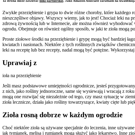
Ta strona może zawierać
linki partnerskie
. Jako Amazon Associate zarabiam na kwalifikuj
Zwykłe przeziębienie i grypa to dwie różne choroby, które każdego ro
nieszczęśliwe objawy. Wszyscy wiemy, jak to jest! Chociaż leki na pr
zdrową żywnością lub w Internecie, ale można również wyhodować wła
ogrodu. Obejmuje on również ogólny sposób, w jaki te zioła mogą po
Proste ziołowe środki na przeziębienie i grypę mogą być bardziej łag
kwiatach i nasionach. Niektóre z tych roślinnych związków chemicz
leki na receptę lub bez recepty, nadal mogą być potężne. Wykorzysta
Uprawiaj z
ioła na przeziębienie
Jeśli masz podstawowe umiejętności ogrodnicze, jesteś przygotowany d
z nich, jako rośliny jednoroczne, same się wysiewają i wracają z rok
mogą one rozwijać się niezależnie od tego, czy masz sytuację w zie
zioła lecznicze, działa jako rośliny towarzyszące, kwiaty cięte lub pi
Zioła rosną dobrze w każdym ogrodzie
Choć niektóre zioła są używane specjalnie do leczenia, inne używane
jak tymianek, melisa i rumianek mogą służyć jako lekarstwo. Inne zioł