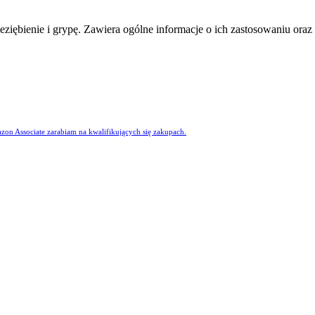
rzeziębienie i grypę. Zawiera ogólne informacje o ich zastosowaniu 
azon Associate zarabiam na kwalifikujących się zakupach.