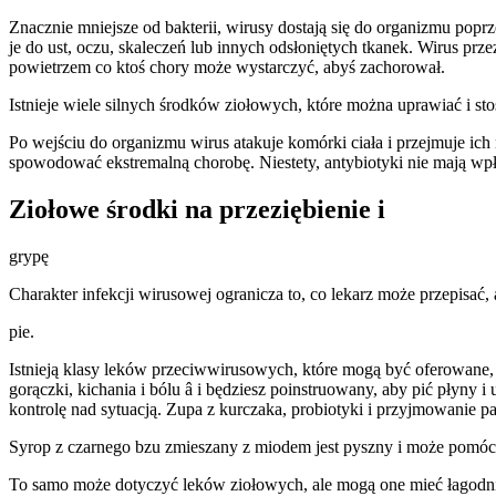
Znacznie mniejsze od bakterii, wirusy dostają się do organizmu pop
je do ust, oczu, skaleczeń lub innych odsłoniętych tkanek. Wirus p
powietrzem co ktoś chory może wystarczyć, abyś zachorował.
Istnieje wiele silnych środków ziołowych, które można uprawiać i st
Po wejściu do organizmu wirus atakuje komórki ciała i przejmuje ich 
spowodować ekstremalną chorobę. Niestety, antybiotyki nie mają wpł
Ziołowe środki na przeziębienie i
grypę
Charakter infekcji wirusowej ogranicza to, co lekarz może przepisać
pie.
Istnieją klasy leków przeciwwirusowych, które mogą być oferowane, 
gorączki, kichania i bólu â i będziesz poinstruowany, aby pić płyn
kontrolę nad sytuacją. Zupa z kurczaka, probiotyki i przyjmowanie 
Syrop z czarnego bzu zmieszany z miodem jest pyszny i może pom
To samo może dotyczyć leków ziołowych, ale mogą one mieć łagodnie