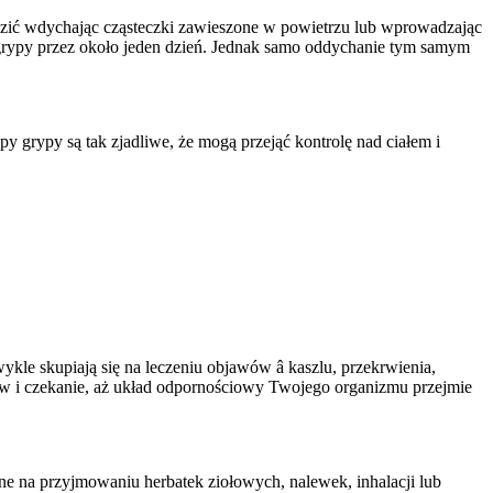
arazić wdychając cząsteczki zawieszone w powietrzu lub wprowadzając
a grypy przez około jeden dzień. Jednak samo oddychanie tym samym
py grypy są tak zjadliwe, że mogą przejąć kontrolę nad ciałem i
kle skupiają się na leczeniu objawów â kaszlu, przekrwienia,
wów i czekanie, aż układ odpornościowy Twojego organizmu przejmie
e na przyjmowaniu herbatek ziołowych, nalewek, inhalacji lub