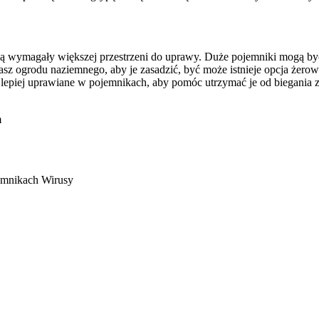
ą wymagały większej przestrzeni do uprawy. Duże pojemniki mogą być 
e masz ogrodu naziemnego, aby je zasadzić, być może istnieje opcja żer
jlepiej uprawiane w pojemnikach, aby pomóc utrzymać je od biegania z
m
ojemnikach Wirusy