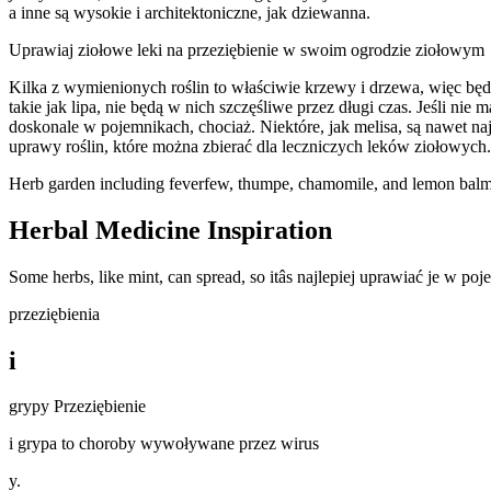
a inne są wysokie i architektoniczne, jak dziewanna.
Uprawiaj ziołowe leki na przeziębienie w swoim ogrodzie ziołowym
Kilka z wymienionych roślin to właściwie krzewy i drzewa, więc będ
takie jak lipa, nie będą w nich szczęśliwe przez długi czas. Jeśli ni
doskonale w pojemnikach, chociaż. Niektóre, jak melisa, są nawet na
uprawy roślin, które można zbierać dla leczniczych leków ziołowych.
Herb garden including feverfew, thumpe, chamomile, and lemon bal
Herbal Medicine Inspiration
Some herbs, like mint, can spread, so itâs najlepiej uprawiać je w p
przeziębienia
i
grypy Przeziębienie
i grypa to choroby wywoływane przez wirus
y.