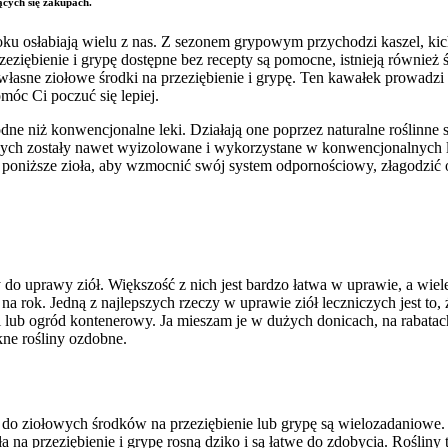
ących się zakupach.
ku osłabiają wielu z nas. Z sezonem grypowym przychodzi kaszel, kicha
zeziębienie i grypę dostępne bez recepty są pomocne, istnieją również 
sne ziołowe środki na przeziębienie i grypę. Ten kawałek prowadzi C
móc Ci poczuć się lepiej.
odne niż konwencjonalne leki. Działają one poprzez naturalne roślinne s
nych zostały nawet wyizolowane i wykorzystane w konwencjonalnych le
j poniższe zioła, aby wzmocnić swój system odpornościowy, złagodzić o
o uprawy ziół. Większość z nich jest bardzo łatwa w uprawie, a wiele z 
u na rok. Jedną z najlepszych rzeczy w uprawie ziół leczniczych jest to
mi lub ogród kontenerowy. Ja mieszam je w dużych donicach, na rabat
ękne rośliny ozdobne.
 do ziołowych środków na przeziębienie lub grypę są wielozadaniowe. Oz
a na przeziębienie i grypę rosną dziko i są łatwe do zdobycia. Rośliny