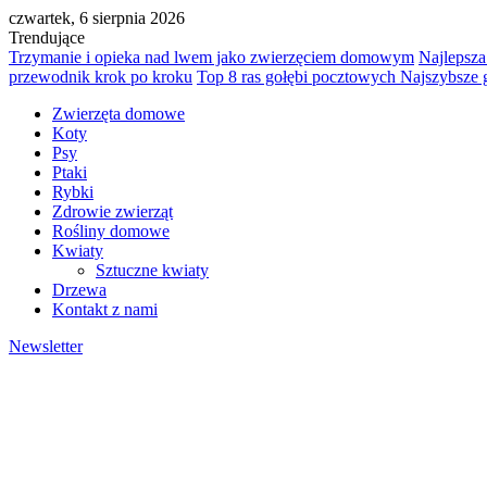
czwartek, 6 sierpnia 2026
Trendujące
Trzymanie i opieka nad lwem jako zwierzęciem domowym
Najlepsza
przewodnik krok po kroku
Top 8 ras gołębi pocztowych Najszybsze 
Zwierzęta domowe
Koty
Psy
Ptaki
Rybki
Zdrowie zwierząt
Rośliny domowe
Kwiaty
Sztuczne kwiaty
Drzewa
Kontakt z nami
Newsletter