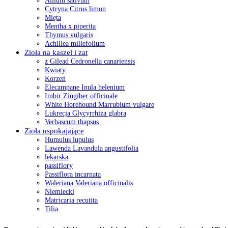
Allium sativum
Cytryna Citrus limon
Mięta
Mentha x piperita
Thymus vulgaris
Achillea millefolium
Zioła na kaszel i zat
z Gilead Cedronella canariensis
Kwiaty
Korzeń
Elecampane Inula helenium
Imbir Zingiber officinale
White Horehound Marrubium vulgare
Lukrecja Glycyrrhiza glabra
Verbascum thapsus
Zioła uspokajające
Humulus lupulus
Lawenda Lavandula angustifolia
lekarska
passiflory
Passiflora incarnata
Waleriana Valeriana officinalis
Niemiecki
Matricaria recutita
Tilia