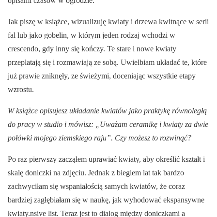
opisami czasów w ogrodzie.
Jak piszę w książce, wizualizuję kwiaty i drzewa kwitnące w serii
fal lub jako gobelin, w którym jeden rodzaj wchodzi w
crescendo, gdy inny się kończy. Te stare i nowe kwiaty
przeplatają się i rozmawiają ze sobą. Uwielbiam układać te, które
już prawie zniknęły, ze świeżymi, doceniając wszystkie etapy
wzrostu.
W książce opisujesz układanie kwiatów jako praktykę równoległą
do pracy w studio i mówisz: „Uważam ceramikę i kwiaty za dwie
połówki mojego ziemskiego raju”. Czy możesz to rozwinąć?
Po raz pierwszy zacząłem uprawiać kwiaty, aby określić kształt i
skalę doniczki na zdjęciu. Jednak z biegiem lat tak bardzo
zachwyciłam się wspaniałością samych kwiatów, że coraz
bardziej zagłębiałam się w naukę, jak wyhodować ekspansywne
kwiaty.nsive list. Teraz jest to dialog między doniczkami a