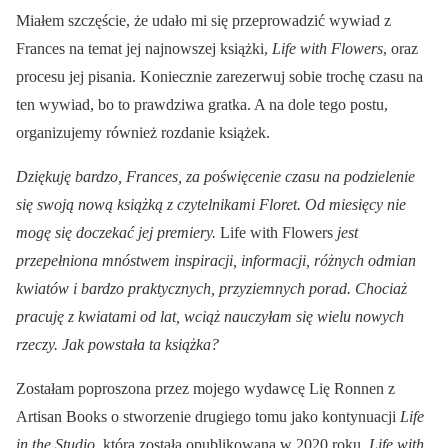
Miałem szczęście, że udało mi się przeprowadzić wywiad z
Frances na temat jej najnowszej książki,
Life with Flowers
, oraz
procesu jej pisania. Koniecznie zarezerwuj sobie trochę czasu na
ten wywiad, bo to prawdziwa gratka. A na dole tego postu,
organizujemy również rozdanie książek.
Dziękuję bardzo, Frances, za poświęcenie czasu na podzielenie
się swoją nową książką z czytelnikami Floret. Od miesięcy nie
mogę się doczekać jej premiery.
Life with Flowers
jest
przepełniona mnóstwem inspiracji, informacji, różnych odmian
kwiatów i bardzo praktycznych, przyziemnych porad. Chociaż
pracuję z kwiatami od lat, wciąż nauczyłam się wielu nowych
rzeczy. Jak powstała ta książka?
Zostałam poproszona przez mojego wydawcę Lię Ronnen z
Artisan Books o stworzenie drugiego tomu jako kontynuacji
Life
in the Studio
, która została opublikowana w 2020 roku.
Life with