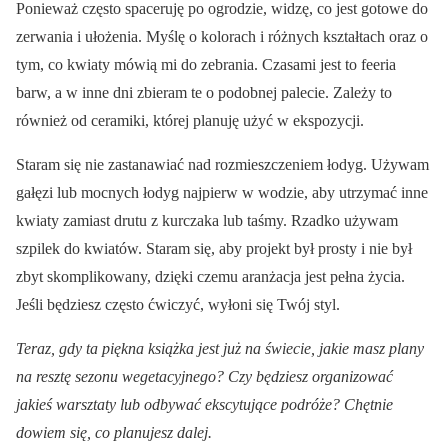
Ponieważ często spaceruję po ogrodzie, widzę, co jest gotowe do
zerwania i ułożenia. Myślę o kolorach i różnych kształtach oraz o
tym, co kwiaty mówią mi do zebrania. Czasami jest to feeria
barw, a w inne dni zbieram te o podobnej palecie. Zależy to
również od ceramiki, której planuję użyć w ekspozycji.
Staram się nie zastanawiać nad rozmieszczeniem łodyg. Używam
gałęzi lub mocnych łodyg najpierw w wodzie, aby utrzymać inne
kwiaty zamiast drutu z kurczaka lub taśmy. Rzadko używam
szpilek do kwiatów. Staram się, aby projekt był prosty i nie był
zbyt skomplikowany, dzięki czemu aranżacja jest pełna życia.
Jeśli będziesz często ćwiczyć, wyłoni się Twój styl.
Teraz, gdy ta piękna książka jest już na świecie, jakie masz plany
na resztę sezonu wegetacyjnego? Czy będziesz organizować
jakieś warsztaty lub odbywać ekscytujące podróże? Chętnie
dowiem się, co planujesz dalej.