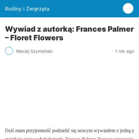
Rośliny i Zwięrzęta
Wywiad z autorką: Frances Palmer
– Floret Flowers
Maciej Szymański
1 rok ago
Dziś mam przyjemność podzielić się nowym wywiadem z jedną z