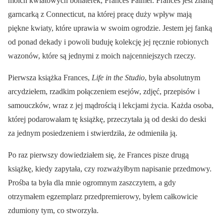
moich kwiatowych bohaterek, Frances Palmer. Frances jest znaną
garncarką z Connecticut, na której pracę duży wpływ mają
piękne kwiaty, które uprawia w swoim ogrodzie. Jestem jej fanką
od ponad dekady i powoli buduję kolekcję jej ręcznie robionych
wazonów, które są jednymi z moich najcenniejszych rzeczy.
Pierwsza książka Frances,
Life in the Studio
, była absolutnym
arcydziełem, rzadkim połączeniem esejów, zdjęć, przepisów i
samouczków, wraz z jej mądrością i lekcjami życia. Każda osoba,
której podarowałam tę książkę, przeczytała ją od deski do deski
za jednym posiedzeniem i stwierdziła, że odmieniła ją.
Po raz pierwszy dowiedziałem się, że Frances pisze drugą
książkę, kiedy zapytała, czy rozważyłbym napisanie przedmowy.
Prośba ta była dla mnie ogromnym zaszczytem, a gdy
otrzymałem egzemplarz przedpremierowy, byłem całkowicie
zdumiony tym, co stworzyła.