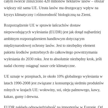
całym świecie zniszczono 420 milionów hektarów lasów – obszar
większy niż sama UE. Utrata lasów ma druzgocący wpływ na
kryzys klimatyczny i różnorodność biologiczną na Ziemi.
Rozporządzenie UE w sprawie łańcuchów dostaw
niepowodujących wylesiania (EUDR) jest jak dotąd najbardziej
ambitnym rozporządzeniem handlowym dotyczącym
międzynarodowej ochrony lasów. Jest to niezbędny element
pakietu środków potrzebnych do całkowitego powstrzymania
wylesiania do 2030 roku. Jest to absolutnie niezbędny krok, jeśli
nadal chcemy osiągnąć nasze cele klimatyczne.
UE uznaje w przepisach, że około 10% globalnego wylesiania w
latach 1990-2008 jest związane z konsumpcją siedmiu produktów
rolnych w krajach UE: wołowiny, soi, oleju palmowego, kawy,
kakao, gumy i drewna.
EUDR nakłada odpowiedzialność na importerów w Europie. Od