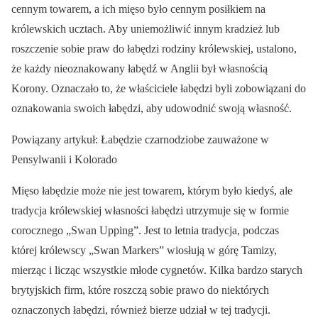
cennym towarem, a ich mięso było cennym posiłkiem na
królewskich ucztach. Aby uniemożliwić innym kradzież lub
roszczenie sobie praw do łabędzi rodziny królewskiej, ustalono,
że każdy nieoznakowany łabędź w Anglii był własnością
Korony. Oznaczało to, że właściciele łabędzi byli zobowiązani do
oznakowania swoich łabędzi, aby udowodnić swoją własność.
Powiązany artykuł: Łabędzie czarnodziobe zauważone w
Pensylwanii i Kolorado
Mięso łabędzie może nie jest towarem, którym było kiedyś, ale
tradycja królewskiej własności łabędzi utrzymuje się w formie
corocznego „Swan Upping”. Jest to letnia tradycja, podczas
której królewscy „Swan Markers” wiosłują w górę Tamizy,
mierząc i licząc wszystkie młode cygnetów. Kilka bardzo starych
brytyjskich firm, które roszczą sobie prawo do niektórych
oznaczonych łabędzi, również bierze udział w tej tradycji.