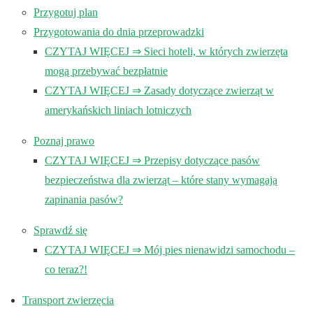
Przygotuj plan
Przygotowania do dnia przeprowadzki
CZYTAJ WIĘCEJ ⇒ Sieci hoteli, w których zwierzęta
mogą przebywać bezpłatnie
CZYTAJ WIĘCEJ ⇒ Zasady dotyczące zwierząt w
amerykańskich liniach lotniczych
Poznaj prawo
CZYTAJ WIĘCEJ ⇒ Przepisy dotyczące pasów
bezpieczeństwa dla zwierząt – które stany wymagają
zapinania pasów?
Sprawdź się
CZYTAJ WIĘCEJ ⇒ Mój pies nienawidzi samochodu –
co teraz?!
Transport zwierzęcia