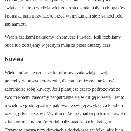
światła. Jest to o wiele łatwiejsze do śledzenia małych chłopaków
i pomaga nam utrzymać je przed wymykaniem się z samochodu
lub namiotu.
Wraz z szelkami pakujemy ich smycze i uwięzi, jeśli rozbijamy
obóz lub zostajemy w jednym miejscu przez dłuższy czas.
Kuweta
Wiele kotów nie czuje się komfortowo załatwiając swoje
potrzeby w nowym otoczeniu, dlatego konieczne może być
zabranie ze sobą kuwety. Jeśli planujesz często podróżować ze
swoim kotem, zalecamy zaopatrzenie się w drugą kuwetę. Jest to
o wiele wygodniejsze niż pakowanie swojej zwykłej za każdym
razem, gdy chcesz wyjść z domu. W przypadku podróży, kuweta
z kapturem, aby pomóc zminimalizować zapach i bałagan.
Trzymamy naszą przy drzwiach z dodatkową szufelką, aby była