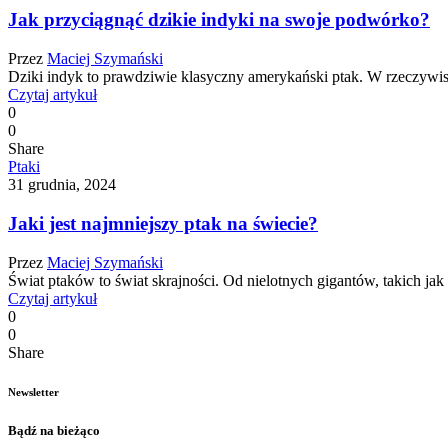
Jak przyciągnąć dzikie indyki na swoje podwórko?
Przez
Maciej Szymański
Dziki indyk to prawdziwie klasyczny amerykański ptak. W rzeczywi
Czytaj artykuł
0
0
Share
Ptaki
31 grudnia, 2024
Jaki jest najmniejszy ptak na świecie?
Przez
Maciej Szymański
Świat ptaków to świat skrajności. Od nielotnych gigantów, takich ja
Czytaj artykuł
0
0
Share
Newsletter
Bądź na bieżąco