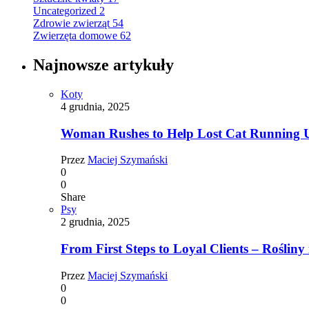
Uncategorized
2
Zdrowie zwierząt
54
Zwierzęta domowe
62
Najnowsze artykuły
Koty
4 grudnia, 2025
Woman Rushes to Help Lost Cat Running Up
Przez
Maciej Szymański
0
0
Share
Psy
2 grudnia, 2025
From First Steps to Loyal Clients – Rośliny 
Przez
Maciej Szymański
0
0