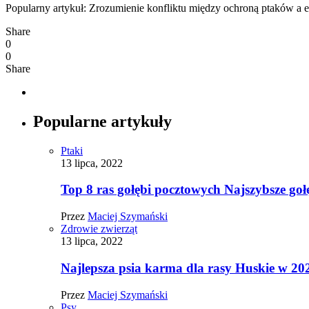
Popularny artykuł: Zrozumienie konfliktu między ochroną ptaków a 
Share
0
0
Share
Popularne artykuły
Ptaki
13 lipca, 2022
Top 8 ras gołębi pocztowych Najszybsze goł
Przez
Maciej Szymański
Zdrowie zwierząt
13 lipca, 2022
Najlepsza psia karma dla rasy Huskie w 20
Przez
Maciej Szymański
Psy