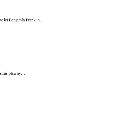
stości Benjamín Franklin…
k struś pławny…