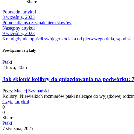
Share
Poprzedni artykuł
8 września, 2023
Pomoc dla psa z zapaleniem stawów
Następny artykuł
9 września, 2023
Kot nigdy nie opuścił swojego kociaka od pierwszego dnia, są od sie
Powiązane artykuły
Ptaki
2 lipca, 2025
Jak skłonić kolibry do gniazdowania na podwórku: 
Przez
Maciej Szymański
Kolibry! Niewielkich rozmiarów ptaki należące do wyjątkowej rodzin
Czytaj artykuł
0
0
Share
Ptaki
7 stycznia, 2025