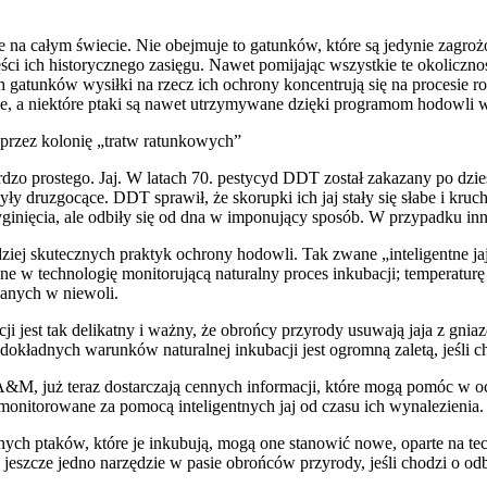
 na całym świecie. Nie obejmuje to gatunków, które są jedynie zagroż
zęści ich historycznego zasięgu. Nawet pomijając wszystkie te okoliczn
 gatunków wysiłki na rzecz ich ochrony koncentrują się na procesie ro
, a niektóre ptaki są nawet utrzymywane dzięki programom hodowli w
przez kolonię „tratw ratunkowych”
ardzo prostego. Jaj. W latach 70. pestycyd DDT został zakazany po dz
 druzgocące. DDT sprawił, że skorupki ich jaj stały się słabe i kru
ginięcia, ale odbiły się od dna w imponujący sposób. W przypadku inn
dziej skutecznych praktyk ochrony hodowli. Tak zwane „inteligentne j
 technologię monitorującą naturalny proces inkubacji; temperaturę ink
wanych w niewoli.
 jest tak delikatny i ważny, że obrońcy przyrody usuwają jaja z gniaz
okładnych warunków naturalnej inkubacji jest ogromną zaletą, jeśli ch
&M, już teraz dostarczają cennych informacji, które mogą pomóc w ochr
y monitorowane za pomocą inteligentnych jaj od czasu ich wynalezienia.
onych ptaków, które je inkubują, mogą one stanowić nowe, oparte na te
o jeszcze jedno narzędzie w pasie obrońców przyrody, jeśli chodzi o o