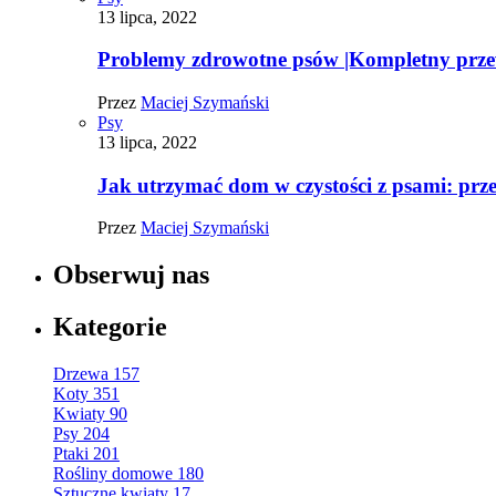
13 lipca, 2022
Problemy zdrowotne psów |Kompletny prz
Przez
Maciej Szymański
Psy
13 lipca, 2022
Jak utrzymać dom w czystości z psami: pr
Przez
Maciej Szymański
Obserwuj nas
Kategorie
Drzewa
157
Koty
351
Kwiaty
90
Psy
204
Ptaki
201
Rośliny domowe
180
Sztuczne kwiaty
17