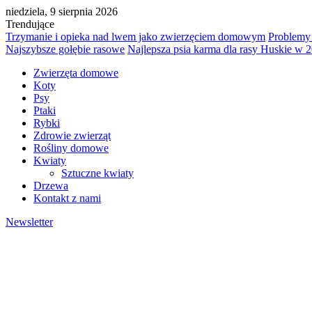
niedziela, 9 sierpnia 2026
Trendujące
Trzymanie i opieka nad lwem jako zwierzęciem domowym
Problemy
Najszybsze gołębie rasowe
Najlepsza psia karma dla rasy Huskie w 
Zwierzęta domowe
Koty
Psy
Ptaki
Rybki
Zdrowie zwierząt
Rośliny domowe
Kwiaty
Sztuczne kwiaty
Drzewa
Kontakt z nami
Newsletter