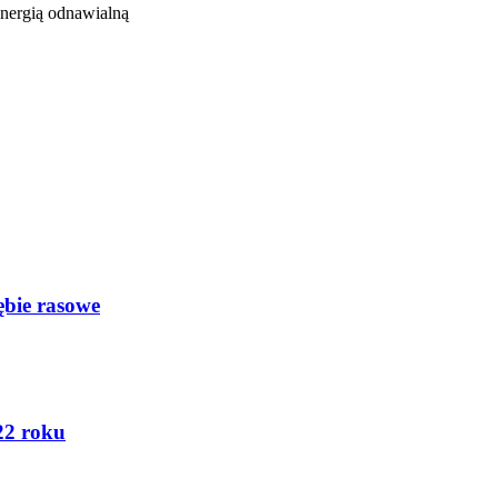
energią odnawialną
ębie rasowe
22 roku