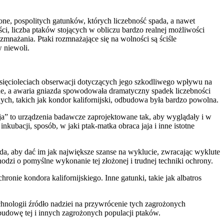
one, pospolitych gatunków, których liczebność spada, a nawet
ości, liczba ptaków stojących w obliczu bardzo realnej możliwości
zmnażania. Ptaki rozmnażające się na wolności są ściśle
 niewoli.
iesięcioleciach obserwacji dotyczących jego szkodliwego wpływu na
che, a awaria gniazda spowodowała dramatyczny spadek liczebności
ych, takich jak kondor kalifornijski, odbudowa była bardzo powolna.
aja” to urządzenia badawcze zaprojektowane tak, aby wyglądały i w
ubacji, sposób, w jaki ptak-matka obraca jaja i inne istotne
da, aby dać im jak największe szanse na wyklucie, zwracając wyklute
odzi o pomyślne wykonanie tej złożonej i trudnej techniki ochrony.
onie kondora kalifornijskiego. Inne gatunki, takie jak albatros
chnologii źródło nadziei na przywrócenie tych zagrożonych
dbudowę tej i innych zagrożonych populacji ptaków.