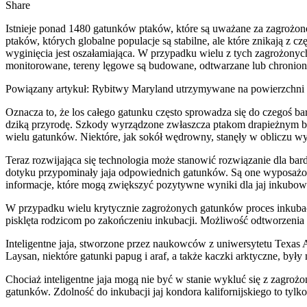
Share
Istnieje ponad 1480 gatunków ptaków, które są uważane za zagrożone
ptaków, których globalne populacje są stabilne, ale które znikają z c
wyginięcia jest oszałamiająca. W przypadku wielu z tych zagrożonych
monitorowane, tereny lęgowe są budowane, odtwarzane lub chronione
Powiązany artykuł: Rybitwy Maryland utrzymywane na powierzchni 
Oznacza to, że los całego gatunku często sprowadza się do czegoś b
dziką przyrodę. Szkody wyrządzone zwłaszcza ptakom drapieżnym były
wielu gatunków. Niektóre, jak sokół wędrowny, stanęły w obliczu wy
Teraz rozwijająca się technologia może stanowić rozwiązanie dla bar
dotyku przypominały jaja odpowiednich gatunków. Są one wyposażone w
informacje, które mogą zwiększyć pozytywne wyniki dla jaj inkubo
W przypadku wielu krytycznie zagrożonych gatunków proces inkubacji
pisklęta rodzicom po zakończeniu inkubacji. Możliwość odtworzenia d
Inteligentne jaja, stworzone przez naukowców z uniwersytetu Texas A
Laysan, niektóre gatunki papug i araf, a także kaczki arktyczne, był
Chociaż inteligentne jaja mogą nie być w stanie wykluć się z zagroż
gatunków. Zdolność do inkubacji jaj kondora kalifornijskiego to tylk