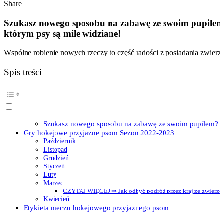
Share
Szukasz nowego sposobu na zabawę ze swoim pupilem
którym psy są mile widziane!
Wspólne robienie nowych rzeczy to część radości z posiadania zwie
Spis treści
Szukasz nowego sposobu na zabawę ze swoim pupilem? W
Gry hokejowe przyjazne psom Sezon 2022-2023
Październik
Listopad
Grudzień
Styczeń
Luty
Marzec
CZYTAJ WIĘCEJ ⇒ Jak odbyć podróż przez kraj ze zwier
Kwiecień
Etykieta meczu hokejowego przyjaznego psom