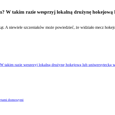
? W takim razie wesprzyj lokalną drużynę hokejową
rząt. A niewiele szczeniaków może powiedzieć, że widziało mecz hoke
 takim razie wesprzyj lokalną drużynę hokejową lub uniwersytecką w
zętami domowymi