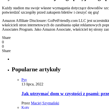
Każdy stadion ma swoje własne wymagania dotyczące dowodów szczep
potwierdzić szczegóły przed zakupem biletów i cieszyć się grą!
Amazon Affiliate Disclosure: GoPetFriendly.com LLC jest uczestni
właścicieli stron internetowych do zarabiania opłat reklamowych pop
Associates Program. Jako Amazon Associate, właściciel tej strony za
Share
0
0
Share
Popularne artykuły
Psy
13 lipca, 2022
Jak utrzymać dom w czystości z psami: pr
Przez
Maciej Szymański
Koty