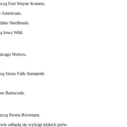
oszczą Fort Wayne Komets.
n Americans.
Idaho Steelheads.
zą Iowa Wild.
hicago Wolves.
zą Sioux Falls Stampede.
ose Barracuda.
szczą Peoria Rivermen.
wie odbędą się wyścigi dzikich psów.