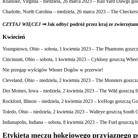
Roanoke, Virginia – niedziela, 26 marca 2023 – Rail Yard Dawgs goś
Charlotte, North Carolina – niedziela, 26 marca 2023 – The Checker
CZYTAJ WIĘCEJ ⇒
Jak odbyć podróż przez kraj ze zwierzęt
Kwiecień
Youngstown, Ohio – sobota, 1 kwietnia 2023 – The Phantoms gosz
Cincinnati, Ohio – sobota, 1 kwietnia 2023 – Cyklony goszczą Wheel
Nie przegap wyścigów Wiener Dogów w przerwie!
Cleveland, Ohio – niedziela, 2 kwietnia 2023 – The Monsters goszcz
Des Moines, Iowa – niedziela, 2 kwietnia 2023 – The Wild goszczą 
Rockford, Illinois – niedziela, 2 kwietnia 2023 – IceHogs goszczą Gr
Toledo, Ohio – niedziela, 2 kwietnia 2023 – Walleye goszczą South C
Indianapolis, Indiana – sobota, 8 kwietnia 2023 – The Fuel goszcz
Etykieta meczu hokejowego przyjaznego 