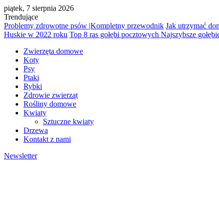
piątek, 7 sierpnia 2026
Trendujące
Problemy zdrowotne psów |Kompletny przewodnik
Jak utrzymać dom
Huskie w 2022 roku
Top 8 ras gołębi pocztowych Najszybsze gołębi
Zwierzęta domowe
Koty
Psy
Ptaki
Rybki
Zdrowie zwierząt
Rośliny domowe
Kwiaty
Sztuczne kwiaty
Drzewa
Kontakt z nami
Newsletter