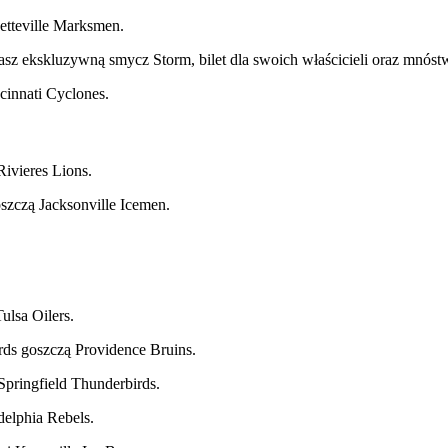
yetteville Marksmen.
asz ekskluzywną smycz Storm, bilet dla swoich właścicieli oraz mnós
cinnati Cyclones.
Rivieres Lions.
oszczą Jacksonville Icemen.
lsa Oilers.
rds goszczą Providence Bruins.
Springfield Thunderbirds.
elphia Rebels.