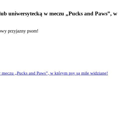
 lub uniwersytecką w meczu „Pucks and Paws”, w
jowy przyjazny psom!
 meczu „Pucks and Paws”, w którym psy są mile widziane!