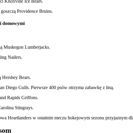
ci Knoxville Ice Bears.
s goszczą Providence Bruins.
ami domowymi
czą Muskegon Lumberjacks.
ing Nailers.
ą Hershey Bears.
San Diego Gulls. Pierwsze 400 psów otrzyma zabawkę z liną.
and Rapids Griffons.
arolina Stingrays.
ą Iowa Heartlanders w ostatnim meczu hokejowym sezonu przyjaznym dl
psom