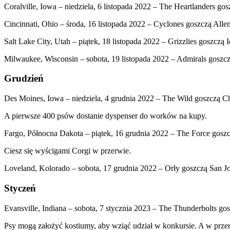
Coralville, Iowa – niedziela, 6 listopada 2022 – The Heartlanders g
Cincinnati, Ohio – środa, 16 listopada 2022 – Cyclones goszczą Alle
Salt Lake City, Utah – piątek, 18 listopada 2022 – Grizzlies goszczą 
Milwaukee, Wisconsin – sobota, 19 listopada 2022 – Admirals goszc
Grudzień
Des Moines, Iowa – niedziela, 4 grudnia 2022 – The Wild goszczą C
A pierwsze 400 psów dostanie dyspenser do worków na kupy.
Fargo, Północna Dakota – piątek, 16 grudnia 2022 – The Force goszc
Ciesz się wyścigami Corgi w przerwie.
Loveland, Kolorado – sobota, 17 grudnia 2022 – Orły goszczą San J
Styczeń
Evansville, Indiana – sobota, 7 stycznia 2023 – The Thunderbolts go
Psy mogą założyć kostiumy, aby wziąć udział w konkursie. A w przer