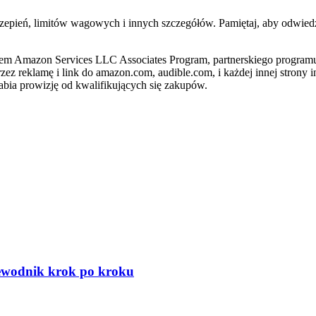
ień, limitów wagowych i innych szczegółów. Pamiętaj, aby odwiedzić
kiem Amazon Services LLC Associates Program, partnerskiego progra
rzez reklamę i link do amazon.com, audible.com, i każdej innej stron
rabia prowizję od kwalifikujących się zakupów.
zewodnik krok po kroku