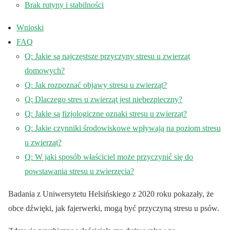
Brak rutyny i stabilności
Wnioski
FAQ
Q: Jakie są najczęstsze przyczyny stresu u zwierząt
domowych?
Q: Jak rozpoznać objawy stresu u zwierząt?
Q: Dlaczego stres u zwierząt jest niebezpieczny?
Q: Jakie są fizjologiczne oznaki stresu u zwierząt?
Q: Jakie czynniki środowiskowe wpływają na poziom stresu
u zwierząt?
Q: W jaki sposób właściciel może przyczynić się do
powstawania stresu u zwierzęcia?
Badania z Uniwersytetu Helsińskiego z 2020 roku pokazały, że
obce dźwięki, jak fajerwerki, mogą być przyczyną stresu u psów.