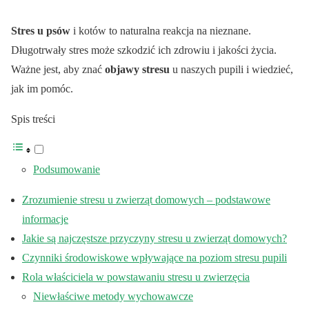
Stres u psów
i kotów to naturalna reakcja na nieznane.
Długotrwały stres może szkodzić ich zdrowiu i jakości życia.
Ważne jest, aby znać
objawy stresu
u naszych pupili i wiedzieć,
jak im pomóc.
Spis treści
Podsumowanie
Zrozumienie stresu u zwierząt domowych – podstawowe
informacje
Jakie są najczęstsze przyczyny stresu u zwierząt domowych?
Czynniki środowiskowe wpływające na poziom stresu pupili
Rola właściciela w powstawaniu stresu u zwierzęcia
Niewłaściwe metody wychowawcze