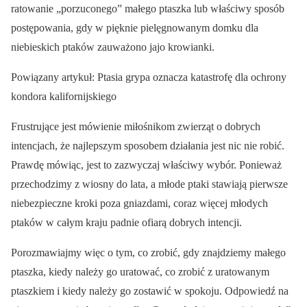
ratowanie „porzuconego” małego ptaszka lub właściwy sposób
postępowania, gdy w pięknie pielęgnowanym domku dla
niebieskich ptaków zauważono jajo krowianki.
Powiązany artykuł: Ptasia grypa oznacza katastrofę dla ochrony
kondora kalifornijskiego
Frustrujące jest mówienie miłośnikom zwierząt o dobrych
intencjach, że najlepszym sposobem działania jest nic nie robić.
Prawdę mówiąc, jest to zazwyczaj właściwy wybór. Ponieważ
przechodzimy z wiosny do lata, a młode ptaki stawiają pierwsze
niebezpieczne kroki poza gniazdami, coraz więcej młodych
ptaków w całym kraju padnie ofiarą dobrych intencji.
Porozmawiajmy więc o tym, co zrobić, gdy znajdziemy małego
ptaszka, kiedy należy go uratować, co zrobić z uratowanym
ptaszkiem i kiedy należy go zostawić w spokoju. Odpowiedź na