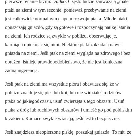
pierwsze pytanie brzmi:
rzadko
. Często ludzie zauważają „małe”
ptaki na ziemi w tym sezonie, ponieważ przebywanie na ziemi
jest całkowicie normalnym etapem rozwoju ptaka. Młode ptaki
opuszczają gniazdo, gdy są gotowe i rozpoczynają naukę latania
na ziemi. Ich rodzice są zwykle w pobliżu, obserwując je,
karmiąc i opiekując się nimi. Niektóre ptaki zakładają nawet
gniazda na ziemi. Jeśli ptak na ziemi wygląda na zdrowego i bez
obrażeń, istnieje prawdopodobieństwo, że nie jest konieczna
żadna ingerencja.
Jeśli ptak na ziemi ma wszystkie pióra i obawiasz się, że w
pobliżu znajduje się pies lub kot, lub nie widziałeś rodziców
ptaka od jakiegoś czasu, usuń zwierzęta z tego obszaru. Usuń
ptaka z dróg lub ruchliwych obszarów i umieść go pod pobliskim
krzakiem. Rodzice zwykle wracają, jeśli jest to bezpieczne.
Jeśli znajdziesz nieopierzone pisklę, poszukaj gniazda. To mit, że