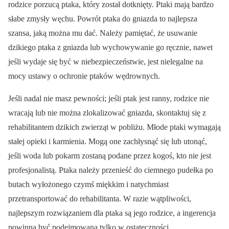
rodzice porzucą ptaka, który został dotknięty. Ptaki mają bardzo
słabe zmysły węchu. Powrót ptaka do gniazda to najlepsza
szansa, jaką można mu dać. Należy pamiętać, że usuwanie
dzikiego ptaka z gniazda lub wychowywanie go ręcznie, nawet
jeśli wydaje się być w niebezpieczeństwie, jest nielegalne na
mocy ustawy o ochronie ptaków wędrownych.
Jeśli nadal nie masz pewności; jeśli ptak jest ranny, rodzice nie
wracają lub nie można zlokalizować gniazda, skontaktuj się z
rehabilitantem dzikich zwierząt w pobliżu. Młode ptaki wymagają
stałej opieki i karmienia. Mogą one zachłysnąć się lub utonąć,
jeśli woda lub pokarm zostaną podane przez kogoś, kto nie jest
profesjonalistą. Ptaka należy przenieść do ciemnego pudełka po
butach wyłożonego czymś miękkim i natychmiast
przetransportować do rehabilitanta. W razie wątpliwości,
najlepszym rozwiązaniem dla ptaka są jego rodzice, a ingerencja
powinna być podejmowana tylko w ostateczności.