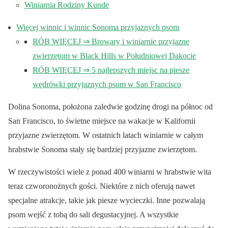
Winiarnia Rodziny Kunde
Więcej winnic i winnic Sonoma przyjaznych psom
RÓB WIĘCEJ ⇒ Browary i winiarnie przyjazne
zwierzętom w Black Hills w Południowej Dakocie
RÓB WIĘCEJ ⇒ 5 najlepszych miejsc na piesze
wędrówki przyjaznych psom w San Francisco
Dolina Sonoma, położona zaledwie godzinę drogi na północ od
San Francisco, to świetne miejsce na wakacje w Kalifornii
przyjazne zwierzętom. W ostatnich latach winiarnie w całym
hrabstwie Sonoma stały się bardziej przyjazne zwierzętom.
W rzeczywistości wiele z ponad 400 winiarni w hrabstwie wita
teraz czworonożnych gości. Niektóre z nich oferują nawet
specjalne atrakcje, takie jak piesze wycieczki. Inne pozwalają
psom wejść z tobą do sali degustacyjnej. A wszystkie