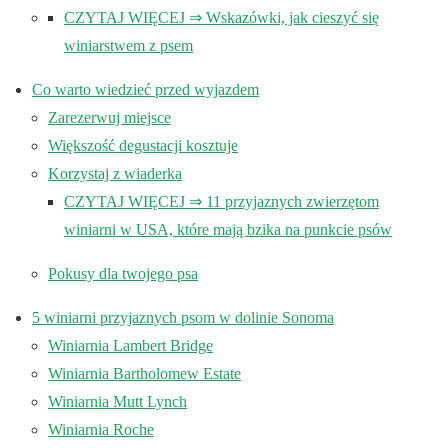
CZYTAJ WIĘCEJ ⇒ Wskazówki, jak cieszyć się
winiarstwem z psem
Co warto wiedzieć przed wyjazdem
Zarezerwuj miejsce
Większość degustacji kosztuje
Korzystaj z wiaderka
CZYTAJ WIĘCEJ ⇒ 11 przyjaznych zwierzętom
winiarni w USA, które mają bzika na punkcie psów
Pokusy dla twojego psa
5 winiarni przyjaznych psom w dolinie Sonoma
Winiarnia Lambert Bridge
Winiarnia Bartholomew Estate
Winiarnia Mutt Lynch
Winiarnia Roche