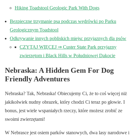
Hiking Toadstool Geologic Park With Dogs
Bezpieczne trzymanie psa podczas wędrówki po Parku
Geologicznym Toadstool
Odkrywanie innych pobliskich miejsc przyjaznych dla psów
CZYTAJ WIĘCEJ ⇒ Custer State Park przyjazny
zwierzętom i Black Hills w Południowej Dakocie
Nebraska: A Hidden Gem For Dog
Friendly Adventures
Nebraska? Tak, Nebraska! Obiecujemy Ci, że to coś więcej niż
jakikolwiek nudny obrazek, który chodzi Ci teraz po głowie. I
bonus, jest wiele wspaniałych rzeczy, które możesz zrobić ze
swoimi zwierzętami!
W Nebrasce jest osiem parków stanowych, dwa lasy narodowe i