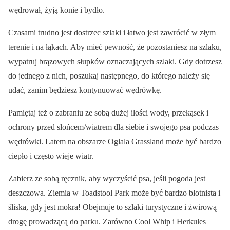
wędrował, żyją konie i bydło.
Czasami trudno jest dostrzec szlaki i łatwo jest zawrócić w złym
terenie i na łąkach. Aby mieć pewność, że pozostaniesz na szlaku,
wypatruj brązowych słupków oznaczających szlaki. Gdy dotrzesz
do jednego z nich, poszukaj następnego, do którego należy się
udać, zanim będziesz kontynuować wędrówkę.
Pamiętaj też o zabraniu ze sobą dużej ilości wody, przekąsek i
ochrony przed słońcem/wiatrem dla siebie i swojego psa podczas
wędrówki. Latem na obszarze Oglala Grassland może być bardzo
ciepło i często wieje wiatr.
Zabierz ze sobą ręcznik, aby wyczyścić psa, jeśli pogoda jest
deszczowa. Ziemia w Toadstool Park może być bardzo błotnista i
śliska, gdy jest mokra! Obejmuje to szlaki turystyczne i żwirową
drogę prowadzącą do parku. Zarówno Cool Whip i Herkules