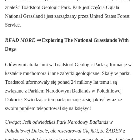
znaleźć Toadstool Geologic Park. Park jest częścią Oglala
National Grassland i jest zarządzany przez United States Forest
Service.
READ MORE ⇒
Exploring The National Grasslands With
Dogs
Głównymi atrakcjami w Toadstool Geologic Park są formacje w
kształcie muchomora i inne zabytki geologiczne. Skały w parku
Toadstool uformowały się ponad 24 miliony lat temu i są
związane z Parkiem Narodowym Badlands w Południowej
Dakocie. Zwiedzając ten park poczujesz się jakbyś wraz ze
swoim pupilem teleportował się na księżyc!
Uwaga: Jeśli odwiedziłeś Park Narodowy Badlands w
Południowej Dakocie, ale rozczarował Cię fakt, że ŻADEN z
tamtejszych szlaków nie jest przyjazny zwierzętom… w Toadstool