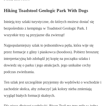
Hiking Toadstool Geologic Park With Dogs
Istnieją trzy szlaki turystyczne, do których możesz dostać się
bezpośrednio z kempingu w Toadstool Geologic Park. I
wszystkie trzy są przyjazne dla zwierząt!
Najpopularniejszy szlak to jednomilowa pętla, która wije się
przez formacje z gliny i piaskowca (hoodoos). Pobierz broszurę
interpretacyjną lub zdobądź jej kopię na początku szlaku i
dowiedz się o parku i jego atrakcjach. jego unikalne cechy
podczas zwiedzania.
Ten szlak jest szczególnie przyjemny do wędrówki o wschodzie i
zachodzie słońca, aby zobaczyć jak kolory nieba zmieniają
wygląd białych formacji skalnych.
Dla nieco dłuższej wędrówki, Bison Trail ma trzy mile w jedną