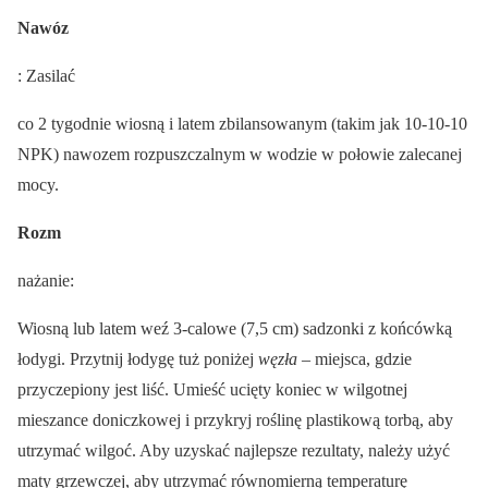
Nawóz
: Zasilać
co 2 tygodnie wiosną i latem zbilansowanym (takim jak 10-10-10
NPK) nawozem rozpuszczalnym w wodzie w połowie zalecanej
mocy.
Rozm
nażanie:
Wiosną lub latem weź 3-calowe (7,5 cm) sadzonki z końcówką
łodygi. Przytnij łodygę tuż poniżej
węzła
– miejsca, gdzie
przyczepiony jest liść. Umieść ucięty koniec w wilgotnej
mieszance doniczkowej i przykryj roślinę plastikową torbą, aby
utrzymać wilgoć. Aby uzyskać najlepsze rezultaty, należy użyć
maty grzewczej, aby utrzymać równomierną temperaturę