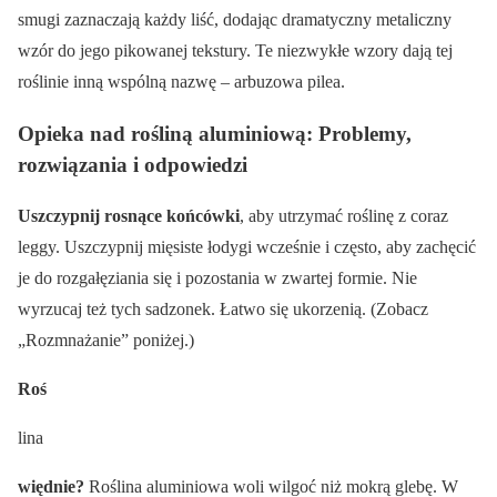
smugi zaznaczają każdy liść, dodając dramatyczny metaliczny
wzór do jego pikowanej tekstury. Te niezwykłe wzory dają tej
roślinie inną wspólną nazwę – arbuzowa pilea.
Opieka nad rośliną aluminiową: Problemy,
rozwiązania i odpowiedzi
Uszczypnij rosnące końcówki
, aby utrzymać roślinę z coraz
leggy. Uszczypnij mięsiste łodygi wcześnie i często, aby zachęcić
je do rozgałęziania się i pozostania w zwartej formie. Nie
wyrzucaj też tych sadzonek. Łatwo się ukorzenią. (Zobacz
„Rozmnażanie” poniżej.)
Roś
lina
więdnie?
Roślina aluminiowa woli wilgoć niż mokrą glebę. W