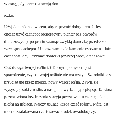
wiosnę
, gdy przerasta swoją don
iczkę.
Użyj doniczki z otworem, aby zapewnić dobry drenaż. Jeśli
chcesz użyć cachepot (dekoracyjny planter bez otworów
drenażowych), po prostu wsunąć zwykłą doniczkę przedszkola
wewnątrz cachepot. Umieszczam małe kamienie rzeczne na dnie
cachepots, aby utrzymać doniczki powyżej wody drenażowej.
Coś dolega twojej roślinie?
Dobrym pomysłem jest
sprawdzenie, czy na twojej roślinie nie ma mszyc. Szkodniki te są
przyciągane przez miękki, nowy wzrost roślin. Żywią się
wysysając soki z roślin, a następnie wydzielają lepką spadź, która
pozostawiona bez leczenia sprzyja powstawaniu czarnej, słonej
pleśni na liściach. Należy usunąć każdą część rośliny, która jest
mocno zaatakowana i zastosować środek owadobójczy.