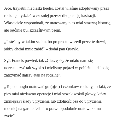
Ace, trzyletni niebieski heeler, został właśnie adoptowany przez
rodzinę i tydzień wcześniej przeszedł operację kastracji.
Właściciele wspominali, że uratowany pies miał straszną historię,
ale ogólnie był szczęśliwym psem.
„Jesteśmy w takim szoku, bo po prostu wszedł przez te drzwi,
jakby chciał mnie zabić” – dodał pan Quayle.
Sgt. Francis powiedział: „Cieszę się, że udało nam się
uczestniczyć tak szybko i mieliśmy pojazd w pobliżu i udało się
zatrzymać dalszy atak na rodzinę”.
„To, co mogło uratować go (ojca) i członków rodziny, to fakt, że
pies miał niedawno operację i miał stożek wokół głowy, który
zmniejszył ślady ugryzienia lub zdolność psa do ugryzienia
mocniej na gardle fella. To prawdopodobnie uratowało mu
życie”.