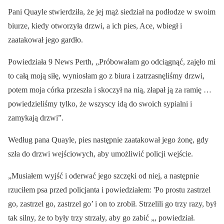
Pani Quayle stwierdziła, że jej mąż siedział na podłodze w swoim
biurze, kiedy otworzyła drzwi, a ich pies, Ace, wbiegł i
zaatakował jego gardło.
Powiedziała 9 News Perth, „Próbowałam go odciągnąć, zajęło mi
to całą moją siłę, wyniosłam go z biura i zatrzasnęliśmy drzwi,
potem moja córka przeszła i skoczył na nią, złapał ją za ramię …
powiedzieliśmy tylko, że wszyscy idą do swoich sypialni i
zamykają drzwi”.
Według pana Quayle, pies następnie zaatakował jego żonę, gdy
szła do drzwi wejściowych, aby umożliwić policji wejście.
„Musiałem wyjść i oderwać jego szczęki od niej, a następnie
rzuciłem psa przed policjanta i powiedziałem: 'Po prostu zastrzel
go, zastrzel go, zastrzel go’ i on to zrobił. Strzelili go trzy razy, był
tak silny, że to były trzy strzały, aby go zabić „, powiedział.