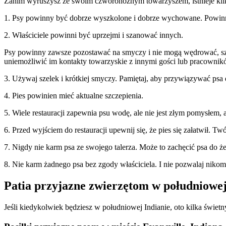
Zanim wyruszysz ze swoim czworonożnym towarzyszem, istnieje kilka
1. Psy powinny być dobrze wyszkolone i dobrze wychowane. Powinny
2. Właściciele powinni być uprzejmi i szanować innych.
Psy powinny zawsze pozostawać na smyczy i nie mogą wędrować, sz
uniemożliwić im kontakty towarzyskie z innymi gości lub pracowników
3. Używaj szelek i krótkiej smyczy. Pamiętaj, aby przywiązywać psa 
4. Pies powinien mieć aktualne szczepienia.
5. Wiele restauracji zapewnia psu wodę, ale nie jest złym pomysłem, a
6. Przed wyjściem do restauracji upewnij się, że pies się załatwił
7. Nigdy nie karm psa ze swojego talerza. Może to zachęcić psa do 
8. Nie karm żadnego psa bez zgody właściciela. I nie pozwalaj niko
Patia przyjazne zwierzętom w południowej
Jeśli kiedykolwiek będziesz w południowej Indianie, oto kilka świet