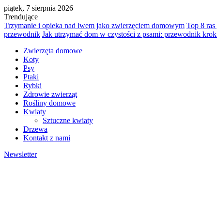
piątek, 7 sierpnia 2026
Trendujące
Trzymanie i opieka nad lwem jako zwierzęciem domowym
Top 8 ras
przewodnik
Jak utrzymać dom w czystości z psami: przewodnik krok
Zwierzęta domowe
Koty
Psy
Ptaki
Rybki
Zdrowie zwierząt
Rośliny domowe
Kwiaty
Sztuczne kwiaty
Drzewa
Kontakt z nami
Newsletter