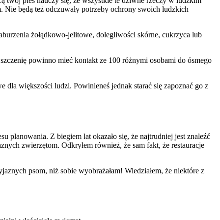
 twój pies nauczy się, że wszystkie te dziwne rzeczy w ludzkim
em. Nie będą też odczuwały potrzeby ochrony swoich ludzkich
zaburzenia żołądkowo-jelitowe, dolegliwości skórne, cukrzyca lub
żde szczenię powinno mieć kontakt ze 100 różnymi osobami do ósmego
e dla większości ludzi. Powinieneś jednak starać się zapoznać go z
u planowania. Z biegiem lat okazało się, że najtrudniej jest znaleźć
yjaznych zwierzętom. Odkryłem również, że sam fakt, że restauracje
yjaznych psom, niż sobie wyobrażałam! Wiedziałem, że niektóre z