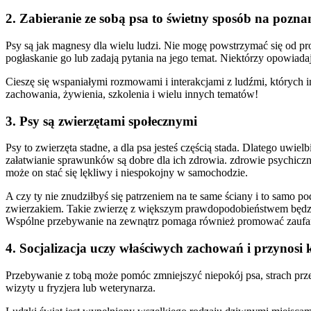
2. Zabieranie ze sobą psa to świetny sposób na poznan
Psy są jak magnesy dla wielu ludzi. Nie mogę powstrzymać się od p
pogłaskanie go lub zadają pytania na jego temat. Niektórzy opowiada
Cieszę się wspaniałymi rozmowami i interakcjami z ludźmi, których i
zachowania, żywienia, szkolenia i wielu innych tematów!
3. Psy są zwierzętami społecznymi
Psy to zwierzęta stadne, a dla psa jesteś częścią stada. Dlatego uwie
załatwianie sprawunków są dobre dla ich zdrowia. zdrowie psychiczn
może on stać się lękliwy i niespokojny w samochodzie.
A czy ty nie znudziłbyś się patrzeniem na te same ściany i to sam
zwierzakiem. Takie zwierzę z większym prawdopodobieństwem będzie
Wspólne przebywanie na zewnątrz pomaga również promować zaufani
4. Socjalizacja uczy właściwych zachowań i przynosi 
Przebywanie z tobą może pomóc zmniejszyć niepokój psa, strach przed
wizyty u fryzjera lub weterynarza.