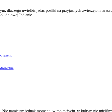
ę tym, dlaczego uwielbia jadać posiłki na przyjaznych zwierzętom taras
ołudniowej Indianie.
yć razem.
 zdrowotne
ów. Nie pamiętam jednak momentu w moim życiu, w którym nie mieliśm