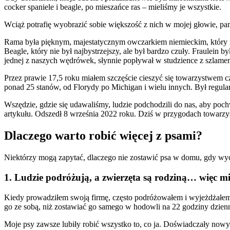
cocker spaniele i beagle, po mieszańce ras – mieliśmy je wszystkie.
Wciąż potrafię wyobrazić sobie większość z nich w mojej głowie, pam
Rama była pięknym, majestatycznym owczarkiem niemieckim, który r
Beagle, który nie był najbystrzejszy, ale był bardzo czuły. Fraulei
jednej z naszych wędrówek, słynnie popływał w studzience z szlame
Przez prawie 17,5 roku miałem szczęście cieszyć się towarzystwem 
ponad 25 stanów, od Florydy po Michigan i wielu innych. Był regula
Wszędzie, gdzie się udawaliśmy, ludzie podchodzili do nas, aby pochw
artykułu. Odszedł 8 września 2022 roku. Dziś w przygodach towarzys
Dlaczego warto robić więcej z psami?
Niektórzy mogą zapytać, dlaczego nie zostawić psa w domu, gdy wy
1. Ludzie podróżują, a zwierzęta są rodziną… więc mi
Kiedy prowadziłem swoją firmę, często podróżowałem i wyjeżdżałem z
go ze sobą, niż zostawiać go samego w hodowli na 22 godziny dzienn
Moje psy zawsze lubiły robić wszystko to, co ja. Doświadczały nowyc