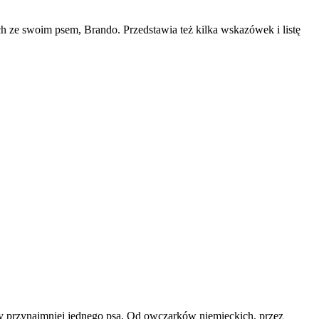
ach ze swoim psem, Brando. Przedstawia też kilka wskazówek i listę
y przynajmniej jednego psa. Od owczarków niemieckich, przez