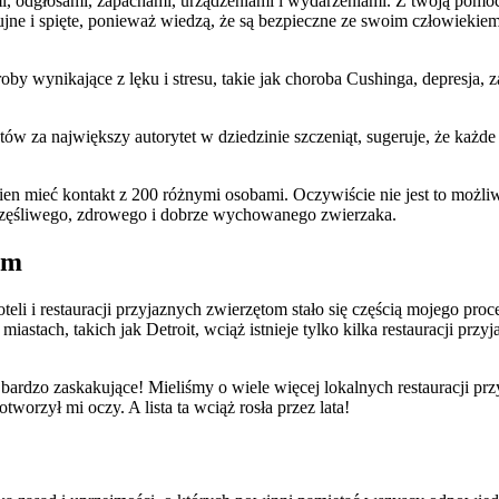
, odgłosami, zapachami, urządzeniami i wydarzeniami. Z twoją pomocą
zujne i spięte, ponieważ wiedzą, że są bezpieczne ze swoim człowieki
by wynikające z lęku i stresu, takie jak choroba Cushinga, depresja, 
tów za największy autorytet w dziedzinie szczeniąt, sugeruje, że ka
ien mieć kontakt z 200 różnymi osobami. Oczywiście nie jest to możliw
zczęśliwego, zdrowego i dobrze wychowanego zwierzaka.
om
li i restauracji przyjaznych zwierzętom stało się częścią mojego proces
astach, takich jak Detroit, wciąż istnieje tylko kilka restauracji prz
ardzo zaskakujące! Mieliśmy o wiele więcej lokalnych restauracji prz
tworzył mi oczy. A lista ta wciąż rosła przez lata!