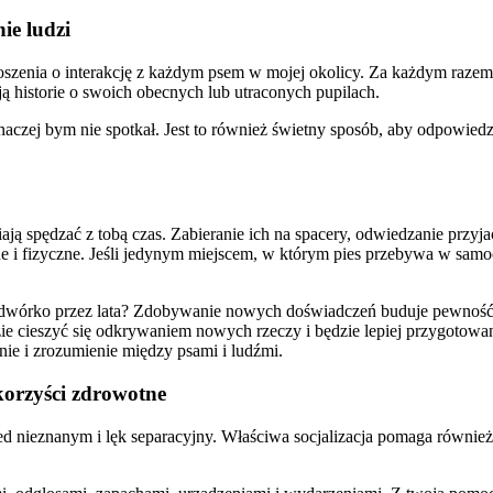
ie ludzi
roszenia o interakcję z każdym psem w mojej okolicy. Za każdym raze
ją historie o swoich obecnych lub utraconych pupilach.
naczej bym nie spotkał. Jest to również świetny sposób, aby odpowiedz
lbiają spędzać z tobą czas. Zabieranie ich na spacery, odwiedzanie przy
e i fizyczne. Jeśli jedynym miejscem, w którym pies przebywa w samo
o podwórko przez lata? Zdobywanie nowych doświadczeń buduje pewność
 cieszyć się odkrywaniem nowych rzeczy i będzie lepiej przygotowa
e i zrozumienie między psami i ludźmi.
korzyści zdrowotne
 nieznanym i lęk separacyjny. Właściwa socjalizacja pomaga również zw