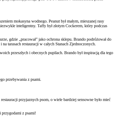
ąszeniem mokasyna wodnego. Peanut był małym, mieszanej rasy
niezwykle inteligentny. Taffy był złotym Cockerem, który podczas
iurze, gdzie „pracował” jako ochrona sklepu. Brando podróżował do
 na tarasach restauracji w całych Stanach Zjednoczonych.
woich przeszłych i obecnych pupilach. Brando był inspiracją dla tego
ego przebywania z psami.
restauracji przyjaznych psom, o wiele bardziej sensowne było mieć
mi przygodami z psami!