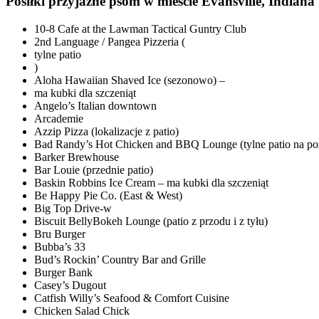
Posiłki przyjazne psom w mieście Evansville, Indiana
10-8 Cafe at the Lawman Tactical Guntry Club
2nd Language / Pangea Pizzeria (
tylne patio
)
Aloha Hawaiian Shaved Ice (sezonowo) –
ma kubki dla szczeniąt
Angelo’s Italian downtown
Arcademie
Azzip Pizza (lokalizacje z patio)
Bad Randy’s Hot Chicken and BBQ Lounge (tylne patio na poz
Barker Brewhouse
Bar Louie (przednie patio)
Baskin Robbins Ice Cream – ma kubki dla szczeniąt
Be Happy Pie Co. (East & West)
Big Top Drive-w
Biscuit BellyBokeh Lounge (patio z przodu i z tyłu)
Bru Burger
Bubba’s 33
Bud’s Rockin’ Country Bar and Grille
Burger Bank
Casey’s Dugout
Catfish Willy’s Seafood & Comfort Cuisine
Chicken Salad Chick