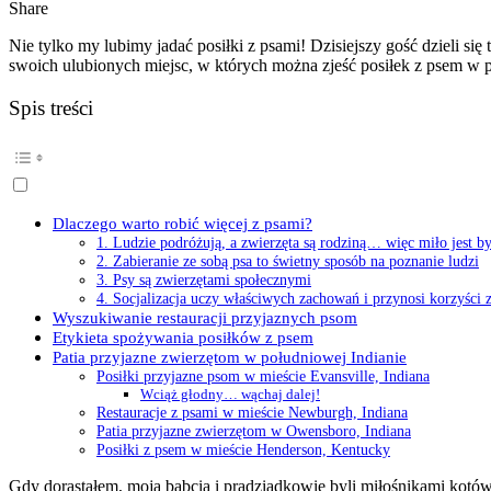
Share
Nie tylko my lubimy jadać posiłki z psami! Dzisiejszy gość dzieli si
swoich ulubionych miejsc, w których można zjeść posiłek z psem w p
Spis treści
Dlaczego warto robić więcej z psami?
1. Ludzie podróżują, a zwierzęta są rodziną… więc miło jest b
2. Zabieranie ze sobą psa to świetny sposób na poznanie ludzi
3. Psy są zwierzętami społecznymi
4. Socjalizacja uczy właściwych zachowań i przynosi korzyści
Wyszukiwanie restauracji przyjaznych psom
Etykieta spożywania posiłków z psem
Patia przyjazne zwierzętom w południowej Indianie
Posiłki przyjazne psom w mieście Evansville, Indiana
Wciąż głodny… wąchaj dalej!
Restauracje z psami w mieście Newburgh, Indiana
Patia przyjazne zwierzętom w Owensboro, Indiana
Posiłki z psem w mieście Henderson, Kentucky
Gdy dorastałem, moja babcia i pradziadkowie byli miłośnikami kot