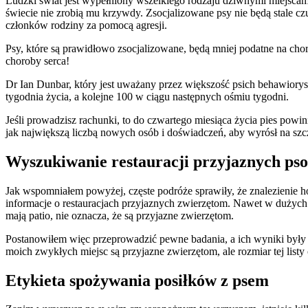
Ludzki świat jest wypełniony wszelkiego rodzaju dziwnymi miejscami
świecie nie zrobią mu krzywdy. Zsocjalizowane psy nie będą stale c
członków rodziny za pomocą agresji.
Psy, które są prawidłowo zsocjalizowane, będą mniej podatne na choro
choroby serca!
Dr Ian Dunbar, który jest uważany przez większość psich behawiorys
tygodnia życia, a kolejne 100 w ciągu następnych ośmiu tygodni.
Jeśli prowadzisz rachunki, to do czwartego miesiąca życia pies powin
jak największą liczbą nowych osób i doświadczeń, aby wyrósł na s
Wyszukiwanie restauracji przyjaznych ps
Jak wspomniałem powyżej, częste podróże sprawiły, że znalezienie hote
informacje o restauracjach przyjaznych zwierzętom. Nawet w dużych mi
mają patio, nie oznacza, że są przyjazne zwierzętom.
Postanowiłem więc przeprowadzić pewne badania, a ich wyniki były b
moich zwykłych miejsc są przyjazne zwierzętom, ale rozmiar tej listy o
Etykieta spożywania posiłków z psem