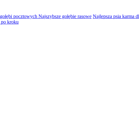
 gołębi pocztowych Najszybsze gołębie rasowe
Najlepsza psia karma d
 po kroku