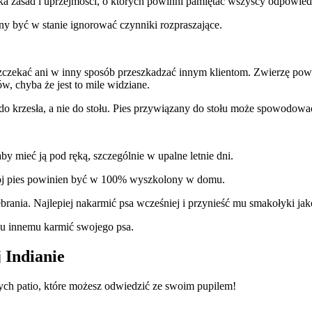
 zasad i uprzejmości, o których powinni pamiętać wszyscy odpowiedzi
 być w stanie ignorować czynniki rozpraszające.
czekać ani w inny sposób przeszkadzać innym klientom. Zwierzę pow
, chyba że jest to mile widziane.
do krzesła, a nie do stołu. Pies przywiązany do stołu może spowodować
by mieć ją pod ręką, szczególnie w upalne letnie dni.
. Twój pies powinien być w 100% wyszkolony w domu.
żebrania. Najlepiej nakarmić psa wcześniej i przynieść mu smakołyki 
mu innemu karmić swojego psa.
 Indianie
nych patio, które możesz odwiedzić ze swoim pupilem!