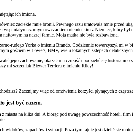
iętając ich imiona.
ównież zaciekle mnie bronił. Pewnego razu uratowała mnie przed uk
n była wspaniałym czarnym owczarkiem niemieckim z Niemiec, który był 
m naftowym na naszej farmie. Moja matka nie była rozbawiona.
czarno-rudego Yorka o imieniu Brando. Codziennie towarzyszył mi w b
rnym gościem w Lowe’s, BMV, wielu lokalnych sklepach detalicznych i
alić jego zachowanie, okazać mu czułość i podzielić się historiami o s
zy mi szczeniak Biewer Terriera o imieniu Riley!
chodzisz? Zacznijmy więc od omówienia korzyści płynących z częstsz
ło jest być razem.
 miasta na kilka dni. A biorąc pod uwagę powszechność hoteli, firm i 
ie.
h widoków, zapachów i sytuacji. Poza tym fajnie jest dzielić się moi