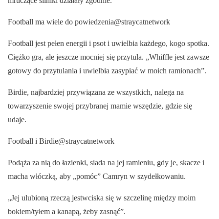
mruczące silniki działały zgodnie.
Football ma wiele do powiedzenia@straycatnetwork
Football jest pełen energii i psot i uwielbia każdego, kogo spotka.
Ciężko gra, ale jeszcze mocniej się przytula. „Whiffle jest zawsze
gotowy do przytulania i uwielbia zasypiać w moich ramionach”.
Birdie, najbardziej przywiązana ze wszystkich, nalega na
towarzyszenie swojej przybranej mamie wszędzie, gdzie się
udaje.
Football i Birdie@straycatnetwork
Podąża za nią do łazienki, siada na jej ramieniu, gdy je, skacze i
macha włóczką, aby „pomóc” Camryn w szydełkowaniu.
„Jej ulubioną rzeczą jestwciska się w szczelinę między moim
bokiem/tyłem a kanapą, żeby zasnąć”.