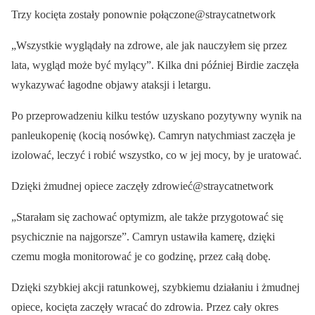
Trzy kocięta zostały ponownie połączone@straycatnetwork
„Wszystkie wyglądały na zdrowe, ale jak nauczyłem się przez
lata, wygląd może być mylący”. Kilka dni później Birdie zaczęła
wykazywać łagodne objawy ataksji i letargu.
Po przeprowadzeniu kilku testów uzyskano pozytywny wynik na
panleukopenię (kocią nosówkę). Camryn natychmiast zaczęła je
izolować, leczyć i robić wszystko, co w jej mocy, by je uratować.
Dzięki żmudnej opiece zaczęły zdrowieć@straycatnetwork
„Starałam się zachować optymizm, ale także przygotować się
psychicznie na najgorsze”. Camryn ustawiła kamerę, dzięki
czemu mogła monitorować je co godzinę, przez całą dobę.
Dzięki szybkiej akcji ratunkowej, szybkiemu działaniu i żmudnej
opiece, kocięta zaczęły wracać do zdrowia. Przez cały okres