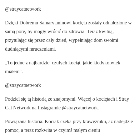
@straycatnetwork
Dzięki Dobremu Samarytaninowi kocięta zostały odnalezione w
samą porę, by mogły wrócić do zdrowia. Teraz kwitną,
przytulając się przez cały dzień, wypełniając dom swoimi
dudniącymi mruczeniami.
„To jedne z najbardziej czułych kociąt, jakie kiedykolwiek
miałem”.
@straycatnetwork
Podziel się tą historią ze znajomymi. Więcej o kociętach i Stray
Cat Network na Instagramie @straycatnetwork.
Powiązana historia: Kociak czeka przy krawężniku, aż nadejdzie
pomoc, a teraz rozkwita w czyimś małym cieniu