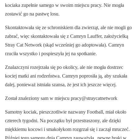
kociaka zupełnie samego w swoim miejscu pracy. Nie mogła
zostawić go na pastwę losu.
Skontaktowała się ze schroniskiem dla zwierząt, ale nie mogli go
zabrać, więc skontaktowała się z Camryn Lauffer, założycielką
Stray Cat Network (skąd wcześniej go adoptowała). Camryn
rzuciła wszystko i pospieszyła jej na spotkanie.
Znalazczyni rozejrzała się po okolicy, ale nie mogła dostrzec
kociej matki ani rodzeństwa. Camryn poprosiła ją, aby szukała
dalej, ponieważ istniała szansa, że jest ich jeszcze więcej.
Został znaleziony sam w miejscu pracy@straycatnetwork
Samotny kociak, pieszczotliwie nazwany Football, miał około
czterech tygodni. Na początku był przestraszony, ale dzięki
miękkiemu kocowi i smakołykom rozgrzał się i zaczął mruczeć.
Później tego samego dnia Camryn zauważyła „pewne braki w