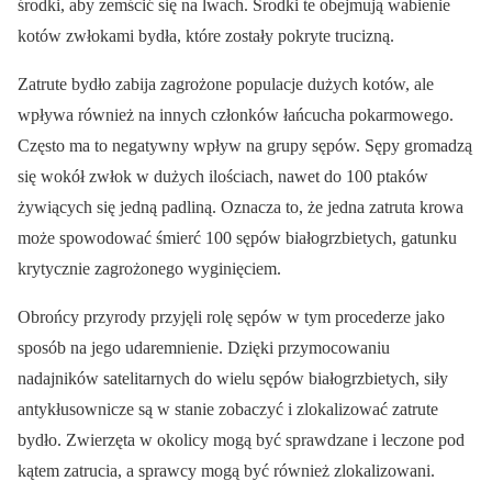
środki, aby zemścić się na lwach. Środki te obejmują wabienie
kotów zwłokami bydła, które zostały pokryte trucizną.
Zatrute bydło zabija zagrożone populacje dużych kotów, ale
wpływa również na innych członków łańcucha pokarmowego.
Często ma to negatywny wpływ na grupy sępów. Sępy gromadzą
się wokół zwłok w dużych ilościach, nawet do 100 ptaków
żywiących się jedną padliną. Oznacza to, że jedna zatruta krowa
może spowodować śmierć 100 sępów białogrzbietych, gatunku
krytycznie zagrożonego wyginięciem.
Obrońcy przyrody przyjęli rolę sępów w tym procederze jako
sposób na jego udaremnienie. Dzięki przymocowaniu
nadajników satelitarnych do wielu sępów białogrzbietych, siły
antykłusownicze są w stanie zobaczyć i zlokalizować zatrute
bydło. Zwierzęta w okolicy mogą być sprawdzane i leczone pod
kątem zatrucia, a sprawcy mogą być również zlokalizowani.