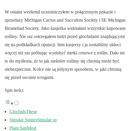
W ostatni weekend uczestniczyłem w połączonym pokazie i
sprzedaży Michigan Cactus and Succulent Society i SE Michigan
Bromeliad Society. Jako kasjerka widziałam wszystkie kupowane
rośliny. Nie raz ostrzegałem ludzi przed glochidami znajdującymi
się na podkładkach opuncji. Inni kasjerzy i ja zostaliśmy ukłuci
więcej niż raz próbując wydobyć metki cenowe z roślin. Dało mi
to do myślenia, że to jak niektóre rośliny się chronią może być
niebezpieczne. Kolce nie są jedynym sposobem, w jaki chronią
się przed swoimi wrogami.
Spis treści
GlochidsThese
Stipular SpinesStipular sp
Plant SapMost