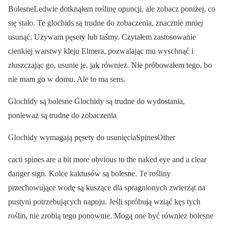
BolesneLedwie dotknąłem roślinę opuncji, ale zobacz poniżej, co
się stało. Te glochids są trudne do zobaczenia, znacznie mniej
usunąć. Używam pęsety lub taśmy. Czytałem zastosowanie
cienkiej warstwy kleju Elmera, pozwalając mu wyschnąć i
złuszczając go, usunie je, jak również. Nie próbowałem tego, bo
nie mam go w domu. Ale to ma sens.
Glochidy są bolesne Glochidy są trudne do wydostania,
ponieważ są trudne do zobaczenia
Glochidy wymagają pęsety do usunięciaSpinesOther
cacti spines are a bit more obvious to the naked eye and a clear
danger sign. Kolce kaktusów są bolesne. Te rośliny
przechowujące wodę są kuszące dla spragnionych zwierząt na
pustyni potrzebujących napoju. Jeśli spróbują wziąć kęs tych
roślin, nie zrobią tego ponownie. Mogą one być również bolesne