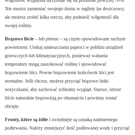
wilgotność względna utrzymuje się na poziomie powyżej 70%.
Nie musisz zamieniać swojego domu w mglisty las deszczowy,
ale możesz zrobić kilka rzeczy, aby podnieść wilgotność dla
swojej rośliny.
Brązowe liście
– lub
pinnae
– są często spowodowane suchym
powietrzem. Unikaj umieszczania paproci w pobliżu urządzeń
grzewczych lub klimatyzacyjnych, ponieważ wahania
temperatury mogą zaszokować roślinę i spowodować
brązowienie liści. Pewne brązowienie końcówek liści jest
normalne. Jeśli chcesz, możesz przyciąć brązowe listki
nożyczkami, aby zachować schludny wygląd. Starsze, niższe
liście naturalnie brązowieją po obumarciu i powinny zostać
obcięte.
Fronty, które są żółte
i zwiędnięte są oznaką nadmiernego
podlewania. Należy zmniejszyć ilość podlewanej wody i przyciąć