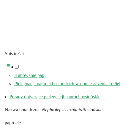
Spis treści
Kupowanie pap
Pielęgnacja paproci bostońskich w pomieszczeniach Piel
Porady dotyczące pielęgnacji paproci bostońskiej
Nazwa botaniczna:
Nephrolepsis exaltataBostońskie
paprocie