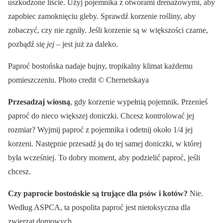
uszkodzone liście. Użyj pojemnika z otworami drenażowymi, aby
zapobiec zamoknięciu gleby. Sprawdź korzenie rośliny, aby
zobaczyć, czy nie zgniły. Jeśli korzenie są w większości czarne,
pozbądź się
jej
– jest już za daleko.
Paproć bostońska nadaje bujny, tropikalny klimat każdemu
pomieszczeniu. Photo credit © Chernetskaya
Przesadzaj wiosną
, gdy korzenie wypełnią pojemnik. Przenieś
paproć do nieco większej doniczki. Chcesz kontrolować jej
rozmiar? Wyjmij paproć z pojemnika i odetnij około 1/4 jej
korzeni. Następnie przesadź ją do tej samej doniczki, w której
była wcześniej. To dobry moment, aby podzielić paproć, jeśli
chcesz.
Czy paprocie bostońskie są trujące dla psów i kotów?
Nie.
Według ASPCA, ta pospolita paproć jest nietoksyczna dla
zwierząt domowych.