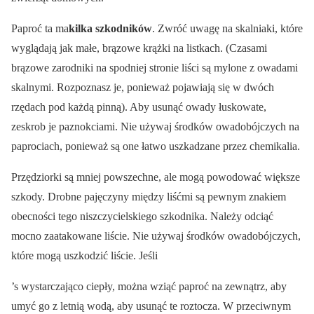
Paproć ta ma
kilka szkodników
. Zwróć uwagę na skalniaki, które
wyglądają jak małe, brązowe krążki na listkach. (Czasami
brązowe zarodniki na spodniej stronie liści są mylone z owadami
skalnymi. Rozpoznasz je, ponieważ pojawiają się w dwóch
rzędach pod każdą pinną). Aby usunąć owady łuskowate,
zeskrob je paznokciami. Nie używaj środków owadobójczych na
paprociach, ponieważ są one łatwo uszkadzane przez chemikalia.
Przędziorki są mniej powszechne, ale mogą powodować większe
szkody. Drobne pajęczyny między liśćmi są pewnym znakiem
obecności tego niszczycielskiego szkodnika. Należy odciąć
mocno zaatakowane liście. Nie używaj środków owadobójczych,
które mogą uszkodzić liście. Jeśli
’s wystarczająco ciepły, można wziąć paproć na zewnątrz, aby
umyć go z letnią wodą, aby usunąć te roztocza. W przeciwnym