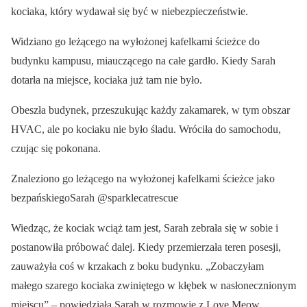
kociaka, który wydawał się być w niebezpieczeństwie.
Widziano go leżącego na wyłożonej kafelkami ścieżce do
budynku kampusu, miauczącego na całe gardło. Kiedy Sarah
dotarła na miejsce, kociaka już tam nie było.
Obeszła budynek, przeszukując każdy zakamarek, w tym obszar
HVAC, ale po kociaku nie było śladu. Wróciła do samochodu,
czując się pokonana.
Znaleziono go leżącego na wyłożonej kafelkami ścieżce jako
bezpańskiegoSarah @sparklecatrescue
Wiedząc, że kociak wciąż tam jest, Sarah zebrała się w sobie i
postanowiła próbować dalej. Kiedy przemierzała teren posesji,
zauważyła coś w krzakach z boku budynku. „Zobaczyłam
małego szarego kociaka zwiniętego w kłębek w nasłonecznionym
miejscu” – powiedziała Sarah w rozmowie z Love Meow.