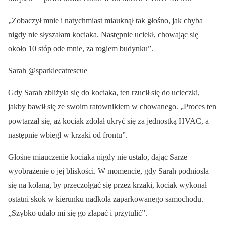
„Zobaczył mnie i natychmiast miauknął tak głośno, jak chyba
nigdy nie słyszałam kociaka. Następnie uciekł, chowając się
około 10 stóp ode mnie, za rogiem budynku”.
Sarah @sparklecatrescue
Gdy Sarah zbliżyła się do kociaka, ten rzucił się do ucieczki,
jakby bawił się ze swoim ratownikiem w chowanego. „Proces ten
powtarzał się, aż kociak zdołał ukryć się za jednostką HVAC, a
następnie wbiegł w krzaki od frontu”.
Głośne miauczenie kociaka nigdy nie ustało, dając Sarze
wyobrażenie o jej bliskości. W momencie, gdy Sarah podniosła
się na kolana, by przeczołgać się przez krzaki, kociak wykonał
ostatni skok w kierunku nadkola zaparkowanego samochodu.
„Szybko udało mi się go złapać i przytulić”.