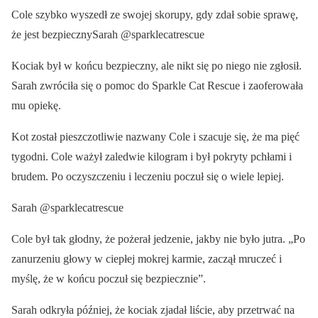
Cole szybko wyszedł ze swojej skorupy, gdy zdał sobie sprawę,
że jest bezpiecznySarah @sparklecatrescue
Kociak był w końcu bezpieczny, ale nikt się po niego nie zgłosił.
Sarah zwróciła się o pomoc do Sparkle Cat Rescue i zaoferowała
mu opiekę.
Kot został pieszczotliwie nazwany Cole i szacuje się, że ma pięć
tygodni. Cole ważył zaledwie kilogram i był pokryty pchłami i
brudem. Po oczyszczeniu i leczeniu poczuł się o wiele lepiej.
Sarah @sparklecatrescue
Cole był tak głodny, że pożerał jedzenie, jakby nie było jutra. „Po
zanurzeniu głowy w ciepłej mokrej karmie, zaczął mruczeć i
myślę, że w końcu poczuł się bezpiecznie”.
Sarah odkryła później, że kociak zjadał liście, aby przetrwać na