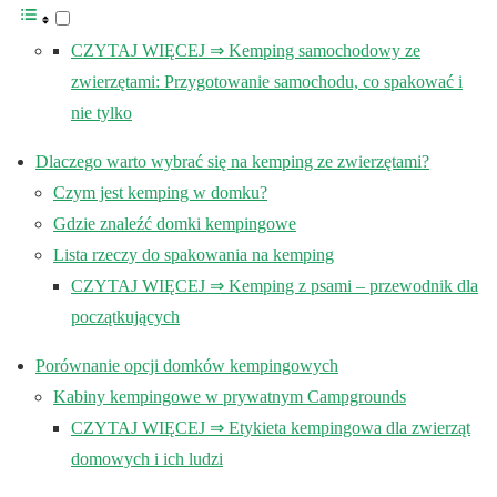
CZYTAJ WIĘCEJ ⇒ Kemping samochodowy ze
zwierzętami: Przygotowanie samochodu, co spakować i
nie tylko
Dlaczego warto wybrać się na kemping ze zwierzętami?
Czym jest kemping w domku?
Gdzie znaleźć domki kempingowe
Lista rzeczy do spakowania na kemping
CZYTAJ WIĘCEJ ⇒ Kemping z psami – przewodnik dla
początkujących
Porównanie opcji domków kempingowych
Kabiny kempingowe w prywatnym Campgrounds
CZYTAJ WIĘCEJ ⇒ Etykieta kempingowa dla zwierząt
domowych i ich ludzi