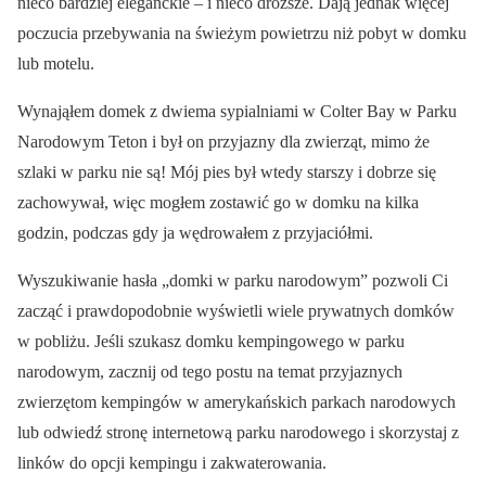
nieco bardziej eleganckie – i nieco droższe. Dają jednak więcej
poczucia przebywania na świeżym powietrzu niż pobyt w domku
lub motelu.
Wynająłem domek z dwiema sypialniami w Colter Bay w Parku
Narodowym Teton i był on przyjazny dla zwierząt, mimo że
szlaki w parku nie są! Mój pies był wtedy starszy i dobrze się
zachowywał, więc mogłem zostawić go w domku na kilka
godzin, podczas gdy ja wędrowałem z przyjaciółmi.
Wyszukiwanie hasła „domki w parku narodowym” pozwoli Ci
zacząć i prawdopodobnie wyświetli wiele prywatnych domków
w pobliżu. Jeśli szukasz domku kempingowego w parku
narodowym, zacznij od tego postu na temat przyjaznych
zwierzętom kempingów w amerykańskich parkach narodowych
lub odwiedź stronę internetową parku narodowego i skorzystaj z
linków do opcji kempingu i zakwaterowania.