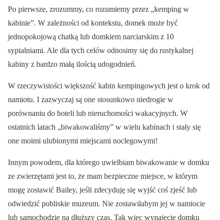
Po pierwsze, zrozummy, co rozumiemy przez „kemping w
kabinie”. W zależności od kontekstu, domek może być
jednopokojową chatką lub domkiem narciarskim z 10
sypialniami. Ale dla tych celów odnosimy się do rustykalnej
kabiny z bardzo małą ilością udogodnień.
W rzeczywistości większość kabin kempingowych jest o krok od
namiotu. I zazwyczaj są one stosunkowo niedrogie w
porównaniu do hoteli lub nieruchomości wakacyjnych. W
ostatnich latach „biwakowaliśmy” w wielu kabinach i stały się
one moimi ulubionymi miejscami noclegowymi!
Innym powodem, dla którego uwielbiam biwakowanie w domku
ze zwierzętami jest to, że mam bezpieczne miejsce, w którym
mogę zostawić Bailey, jeśli zdecyduję się wyjść coś zjeść lub
odwiedzić pobliskie muzeum. Nie zostawiłabym jej w namiocie
lub samochodzie na dłuższy czas. Tak więc wynajęcie domku