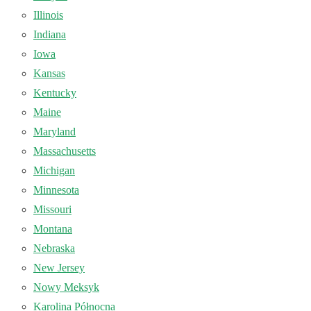
Illinois
Indiana
Iowa
Kansas
Kentucky
Maine
Maryland
Massachusetts
Michigan
Minnesota
Missouri
Montana
Nebraska
New Jersey
Nowy Meksyk
Karolina Północna