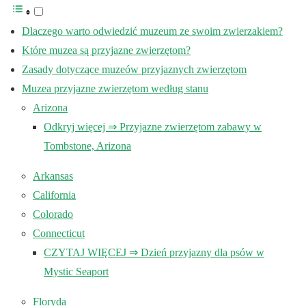
Dlaczego warto odwiedzić muzeum ze swoim zwierzakiem?
Które muzea są przyjazne zwierzętom?
Zasady dotyczące muzeów przyjaznych zwierzętom
Muzea przyjazne zwierzętom według stanu
Arizona
Odkryj więcej ⇒ Przyjazne zwierzętom zabawy w
Tombstone, Arizona
Arkansas
California
Colorado
Connecticut
CZYTAJ WIĘCEJ ⇒ Dzień przyjazny dla psów w
Mystic Seaport
Floryda