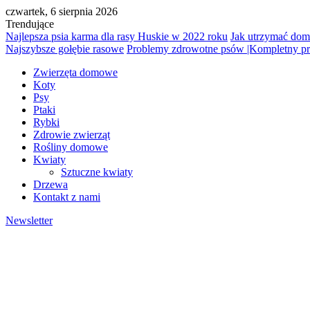
czwartek, 6 sierpnia 2026
Trendujące
Najlepsza psia karma dla rasy Huskie w 2022 roku
Jak utrzymać dom
Najszybsze gołębie rasowe
Problemy zdrowotne psów |Kompletny p
Zwierzęta domowe
Koty
Psy
Ptaki
Rybki
Zdrowie zwierząt
Rośliny domowe
Kwiaty
Sztuczne kwiaty
Drzewa
Kontakt z nami
Newsletter