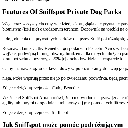
Features Of Sniffspot Private Dog Parks
Więc teraz wszyscy chcemy wiedzieć, jak wyglądają te prywatne park
błotnistym (jeśli nie) ogrodzonym terenem. Dozownik na torebki na o
Udogodnienia dla prywatnych parków dla psów Sniffspot różnią się w 
Rozmawiałam z Cathy Benedict, gospodarzem Peaceful Acres w Leesbu
wejście, podwójną bramę, obszary brodzenia dla małych i dużych psó
które potrzebują przerwy, a 20% jej dochodów idzie na wsparcie lokal
Cathy ma nawet ogródek lawendowy w pobliżu bramy do swojego pa
nięta, które wędrują przez niego po zwiedzaniu podwórka, będą pac
Zdjęcie dzięki uprzejmości Cathy Benedict
Właściciel Sniffspot Abram mówi, że parki wodne dla psów (znane 
agility lub innymi udogodnieniami, korzystając z pomocnych filtrów S
Zdjęcie dzięki uprzejmości Sniffspot
Jak Sniffspot może pomóc podróżującym