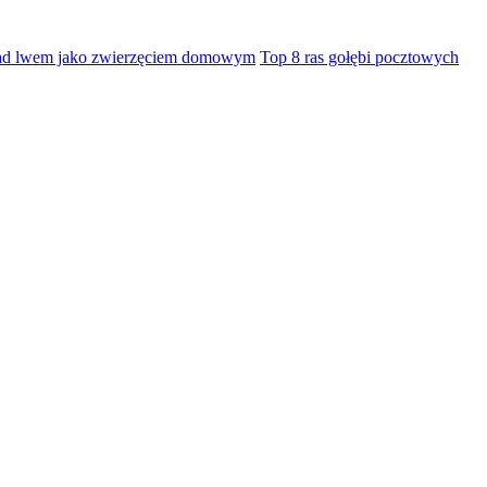
nad lwem jako zwierzęciem domowym
Top 8 ras gołębi pocztowych