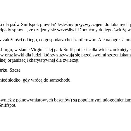
i dla psów Sniffspot, prawda? Jesteśmy przyzwyczajeni do lokalnych p
dpady sprawia, że czujemy się szczęśliwi. Dorzućmy do tego świeżą wod
zależności od tego, co gospodarz chce zaoferować. Ale na ogół są one 
rgu, w stanie Virginia. Jej park Sniffspot jest całkowicie zamknięt
w oraz ławki dla ludzi, którzy zużywają się przed swoimi szczeniakami
nej organizacji charytatywnej dla zwierząt.
rku. Szcze
hnieć słodko, gdy wrócą do samochodu.
również z pełnowymiarowych basenów) są popularnymi udogodnieniami.
niffspot.