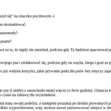
szył się” na znaczku pocztowym -i
nim skontaktować.
 autostrady?
i psami?
 za to, że nigdy nie narzekał, podczas gdy Ty będziesz spacerował po 
ojego psa i zrelaksować się, podczas gdy on wącha, biega i goni za p
 to już widzisz korzyści, jakie prywatne parki dla psów bez smyczy za
 psy (i siebie) z samochodu mniej więcej co dwie godziny. Oznacza t
ało czasu na zabawę dla szczeniaków.
stal trasę swojej podróży, a następnie poszukaj po drodze prywatnych
wielkim wyprzedzeniem, więc możesz nawet zarezerwować miejsce w dr