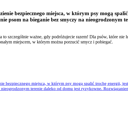
lezienie bezpiecznego miejsca, w którym psy mogą spal
anie psom na bieganie bez smyczy na nieogrodzonym t
o szczególnie ważne, gdy podróżujecie razem! Dla psów, które nie lub
konałym miejscem, w którym można porzucić smycz i pobiegać.
ienie bezpiecznego miejsca, w którym psy mogą spalić trochę energii, 
 nieogrodzonym terenie daleko od domu jest ryzykowne. Rozwiązaniem