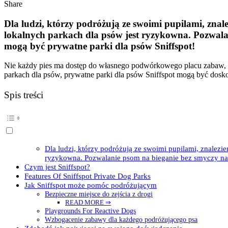
Share
Dla ludzi, którzy podróżują ze swoimi pupilami, zna
lokalnych parkach dla psów jest ryzykowna. Pozwal
mogą być prywatne parki dla psów Sniffspot!
Nie każdy pies ma dostęp do własnego podwórkowego placu zabaw, a t
parkach dla psów, prywatne parki dla psów Sniffspot mogą być dos
Spis treści
Dla ludzi, którzy podróżują ze swoimi pupilami, znalez
ryzykowna. Pozwalanie psom na bieganie bez smyczy na
Czym jest Sniffspot?
Features Of Sniffspot Private Dog Parks
Jak Sniffspot może pomóc podróżującym
Bezpieczne miejsce do zejścia z drogi
READ MORE ⇒
Playgrounds For Reactive Dogs
Wzbogacenie zabawy dla każdego podróżującego psa