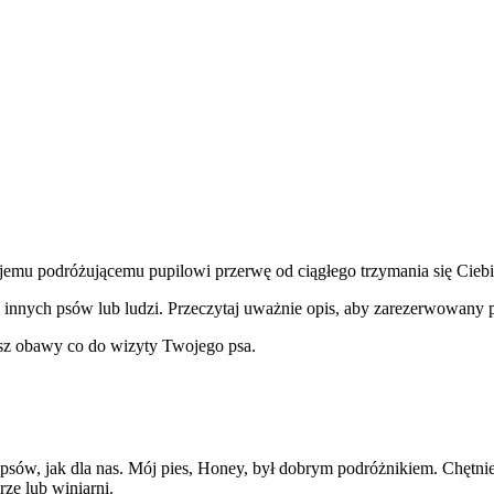
mu podróżującemu pupilowi przerwę od ciągłego trzymania się Ciebie.
oku innych psów lub ludzi. Przeczytaj uważnie opis, aby zarezerwowan
masz obawy co do wizyty Twojego psa.
ch psów, jak dla nas. Mój pies, Honey, był dobrym podróżnikiem. Chęt
ze lub winiarni.