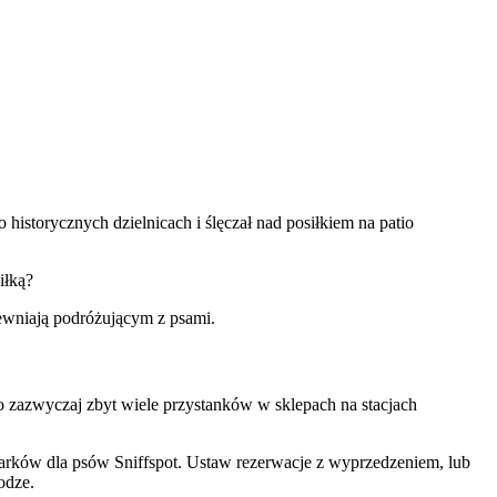
historycznych dzielnicach i ślęczał nad posiłkiem na patio
iłką?
pewniają podróżującym z psami.
o zazwyczaj zbyt wiele przystanków w sklepach na stacjach
 parków dla psów Sniffspot. Ustaw rezerwacje z wyprzedzeniem, lub
odze.