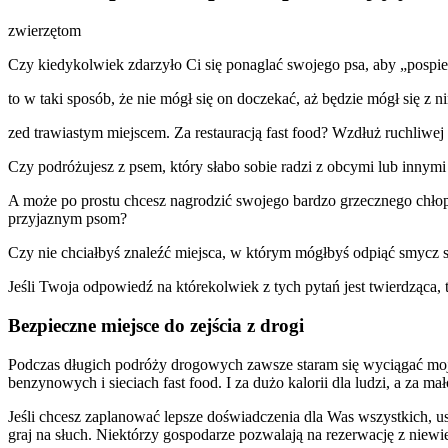
zwierzętom
Czy kiedykolwiek zdarzyło Ci się ponaglać swojego psa, aby „pospie
to w taki sposób, że nie mógł się on doczekać, aż będzie mógł się z 
zed trawiastym miejscem. Za restauracją fast food? Wzdłuż ruchliwej
Czy podróżujesz z psem, który słabo sobie radzi z obcymi lub innym
A może po prostu chcesz nagrodzić swojego bardzo grzecznego chłopca
przyjaznym psom?
Czy nie chciałbyś znaleźć miejsca, w którym mógłbyś odpiąć smycz sw
Jeśli Twoja odpowiedź na którekolwiek z tych pytań jest twierdząca,
Bezpieczne miejsce do zejścia z drogi
Podczas długich podróży drogowych zawsze staram się wyciągać moje
benzynowych i sieciach fast food. I za dużo kalorii dla ludzi, a za m
Jeśli chcesz zaplanować lepsze doświadczenia dla Was wszystkich, u
graj na słuch. Niektórzy gospodarze pozwalają na rezerwację z nie