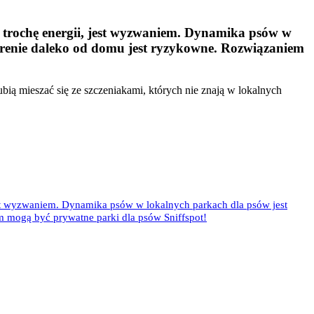
ić trochę energii, jest wyzwaniem. Dynamika psów w
erenie daleko od domu jest ryzykowne. Rozwiązaniem
ią mieszać się ze szczeniakami, których nie znają w lokalnych
jest wyzwaniem. Dynamika psów w lokalnych parkach dla psów jest
 mogą być prywatne parki dla psów Sniffspot!