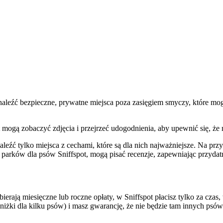
 znaleźć bezpieczne, prywatne miejsca poza zasięgiem smyczy, które mo
t mogą zobaczyć zdjęcia i przejrzeć udogodnienia, aby upewnić się, ż
eźć tylko miejsca z cechami, które są dla nich najważniejsze. Na przy
 parków dla psów Sniffspot, mogą pisać recenzje, zapewniając przyda
erają miesięczne lub roczne opłaty, w Sniffspot płacisz tylko za cza
niżki dla kilku psów) i masz gwarancję, że nie będzie tam innych psów