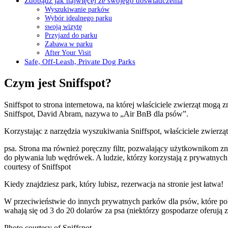
Zdobądź jak najwięcej ze swojego doświadczenia
Wyszukiwanie parków
Wybór idealnego parku
swoją wizytę
Przyjazd do parku
Zabawa w parku
After Your Visit
Safe, Off-Leash, Private Dog Parks
Czym jest Sniffspot?
Sniffspot to strona internetowa, na której właściciele zwierząt mogą
Sniffspot, David Abram, nazywa to „Air BnB dla psów”.
Korzystając z narzędzia wyszukiwania Sniffspot, właściciele zwierzą
psa. Strona ma również poręczny filtr, pozwalający użytkownikom znal
do pływania lub wędrówek. A ludzie, którzy korzystają z prywatnych
courtesy of Sniffspot
Kiedy znajdziesz park, który lubisz, rezerwacja na stronie jest łatwa!
W przeciwieństwie do innych prywatnych parków dla psów, które pobi
wahają się od 3 do 20 dolarów za psa (niektórzy gospodarze oferują z
Photo courtesy of Sniffspot