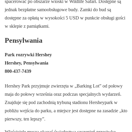
spacerować po obszarze wioski w Wildlife Safari. Dostępne są
jednak bezpłatne samoobsługowe budy. Zamki do bud są
dostępne za opłatą w wysokości 5 USD w punkcie obsługi gości
w sklepie z pamiątkami.
Pensylwania
Park rozrywki Hershey
Hershey, Pensylwania
800-437-7439
Hershey Park przyjmuje zwierzęta w „Barking Lot” od połowy
maja do połowy września oraz podczas specjalnych wydarzeń.
Znajduje się pod zachodnią trybuną stadionu Hersheypark w
pobliżu wejścia do parku, a miejsce jest dostępne na zasadzie „kto
pierwszy, ten lepszy”.
Właściciele muszą okazać świadectwa szczepień przeciwko