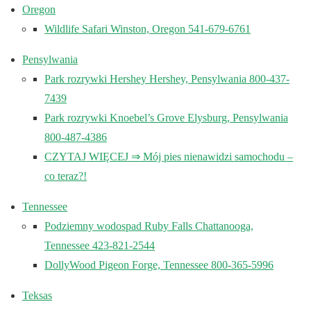
Oregon
Wildlife Safari Winston, Oregon 541-679-6761
Pensylwania
Park rozrywki Hershey Hershey, Pensylwania 800-437-
7439
Park rozrywki Knoebel’s Grove Elysburg, Pensylwania
800-487-4386
CZYTAJ WIĘCEJ ⇒ Mój pies nienawidzi samochodu –
co teraz?!
Tennessee
Podziemny wodospad Ruby Falls Chattanooga,
Tennessee 423-821-2544
DollyWood Pigeon Forge, Tennessee 800-365-5996
Teksas