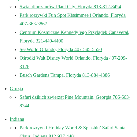
Świat dinozaurów Plant City, Floryda 813-812-8454
Park rozrywki Fun Spot Kissimmee i Orlando, Floryda
407-363-3867
Centrum Kosmiczne Kennedy’ego Przylądek Canaveral,
Floryda 321-449-4400
SeaWorld Orlando, Floryda 407-545-5550
Ośrodki Walt Disney World Orlando, Floryda 407-209-
3126
Busch Gardens Tampa, Floryda 813-884-4386
Gruzja
Safari dzikich zwierząt Pine Mountain, Georgia 706-663-
8744
Indiana
Park rozrywki Holiday World & Splashin’ Safari Santa
Claus, Indiana 812-937-4401