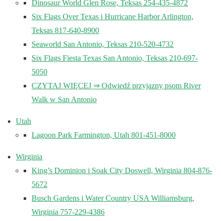
Dinosaur World Glen Rose, Teksas 254-435-4872
Six Flags Over Texas i Hurricane Harbor Arlington,
Teksas 817-640-8900
Seaworld San Antonio, Teksas 210-520-4732
Six Flags Fiesta Texas San Antonio, Teksas 210-697-
5050
CZYTAJ WIĘCEJ ⇒ Odwiedź przyjazny psom River
Walk w San Antonio
Utah
Lagoon Park Farmington, Utah 801-451-8000
Wirginia
King’s Dominion i Soak City Doswell, Wirginia 804-876-
5672
Busch Gardens i Water Country USA Williamsburg,
Wirginia 757-229-4386