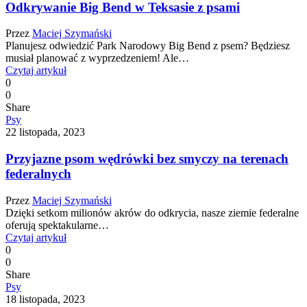
Odkrywanie Big Bend w Teksasie z psami
Przez
Maciej Szymański
Planujesz odwiedzić Park Narodowy Big Bend z psem? Będziesz
musiał planować z wyprzedzeniem! Ale…
Czytaj artykuł
0
0
Share
Psy
22 listopada, 2023
Przyjazne psom wędrówki bez smyczy na terenach
federalnych
Przez
Maciej Szymański
Dzięki setkom milionów akrów do odkrycia, nasze ziemie federalne
oferują spektakularne…
Czytaj artykuł
0
0
Share
Psy
18 listopada, 2023