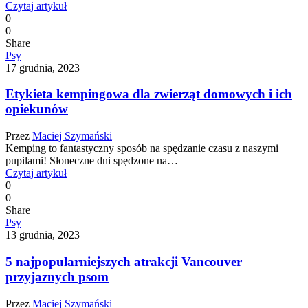
Czytaj artykuł
0
0
Share
Psy
17 grudnia, 2023
Etykieta kempingowa dla zwierząt domowych i ich
opiekunów
Przez
Maciej Szymański
Kemping to fantastyczny sposób na spędzanie czasu z naszymi
pupilami! Słoneczne dni spędzone na…
Czytaj artykuł
0
0
Share
Psy
13 grudnia, 2023
5 najpopularniejszych atrakcji Vancouver
przyjaznych psom
Przez
Maciej Szymański