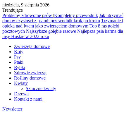
niedziela, 9 sierpnia 2026
Trendujące
Problemy zdrowotne psów |Kompletny przewodnik
Jak utrzymać
dom w czystości z psami: przewodnik krok po kroku
Trzymanie i
opieka nad lwem jako zwierzęciem domowym
Top 8 ras gołębi
pocztowych Najszybsze gołębie rasowe
Najlepsza psia karma dla
rasy Huskie w 2022 roku
Zwierzęta domowe
Koty
Psy
Ptaki
Rybki
Zdrowie zwierząt
Rośliny domowe
Kwiaty
Sztuczne kwiaty
Drzewa
Kontakt z nami
Newsletter