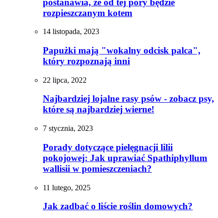
postanawia, że od tej pory będzie
rozpieszczanym kotem
14 listopada, 2023
Papużki mają "wokalny odcisk palca",
który rozpoznają inni
22 lipca, 2022
Najbardziej lojalne rasy psów - zobacz psy,
które są najbardziej wierne!
7 stycznia, 2023
Porady dotyczące pielęgnacji lilii
pokojowej: Jak uprawiać Spathiphyllum
wallisii w pomieszczeniach?
11 lutego, 2025
Jak zadbać o liście roślin domowych?