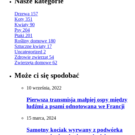
Nasze kategorie
Drzewa
157
Koty
351
Kwiaty
90
Psy
204
Ptaki
201
Rośliny domowe
180
Sztuczne kwiaty
17
Uncategorized
2
Zdrowie zwierząt
54
Zwierzęta domowe
62
Może ci się spodobać
10 września, 2022
Pierwsza transmisja małpiej ospy między
ludźmi a psami odnotowana we Francji
15 marca, 2024
Samotny kociak wyrwany z podwórka