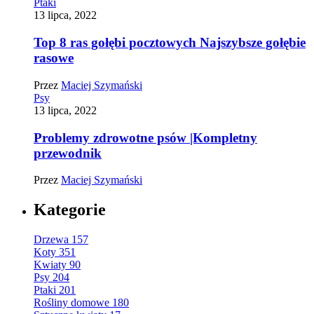
Ptaki
13 lipca, 2022
Top 8 ras gołębi pocztowych Najszybsze gołębie
rasowe
Przez
Maciej Szymański
Psy
13 lipca, 2022
Problemy zdrowotne psów |Kompletny
przewodnik
Przez
Maciej Szymański
Kategorie
Drzewa
157
Koty
351
Kwiaty
90
Psy
204
Ptaki
201
Rośliny domowe
180