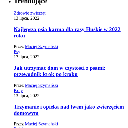
Trendujące
Zdrowie zwierząt
13 lipca, 2022
Najlepsza psia karma dla rasy Huskie w 2022
roku
Przez
Maciej Szymański
Psy
13 lipca, 2022
Jak utrzymać dom w czystości z psami:
przewodnik krok po kroku
Przez
Maciej Szymański
Koty
13 lipca, 2022
Trzymanie i opieka nad lwem jako zwierzęciem
domowym
Przez
Maciej Szymański