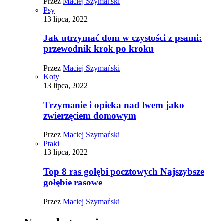
Przez
Maciej Szymański
Psy
13 lipca, 2022
Jak utrzymać dom w czystości z psami:
przewodnik krok po kroku
Przez
Maciej Szymański
Koty
13 lipca, 2022
Trzymanie i opieka nad lwem jako
zwierzęciem domowym
Przez
Maciej Szymański
Ptaki
13 lipca, 2022
Top 8 ras gołębi pocztowych Najszybsze
gołębie rasowe
Przez
Maciej Szymański